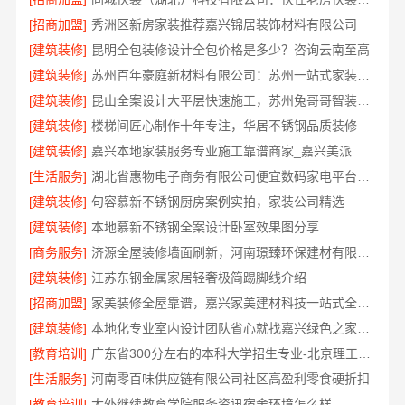
[招商加盟]
秀洲区新房家装推荐嘉兴锦居装饰材料有限公司
[建筑装修]
昆明全包装修设计全包价格是多少？咨询云南至高
[建筑装修]
苏州百年豪庭新材料有限公司：苏州一站式家装施工团队毛坯房
[建筑装修]
昆山全案设计大平层快速施工，苏州兔哥哥智装高效落地
[建筑装修]
楼梯间匠心制作十年专注，华居不锈钢品质装修
[建筑装修]
嘉兴本地家装服务专业施工靠谱商家_嘉兴美派建材科技有限公司
[生活服务]
湖北省惠物电子商务有限公司便宜数码家电平台好不好
[建筑装修]
句容慕新不锈钢厨房案例实拍，家装公司精选
[建筑装修]
本地慕新不锈钢全案设计卧室效果图分享
[商务服务]
济源全屋装修墙面刷新，河南璟臻环保建材有限公司服务
[建筑装修]
江苏东钢金属家居轻奢极简踢脚线介绍
[招商加盟]
家美装修全屋靠谱，嘉兴家美建材科技一站式全包服务
[建筑装修]
本地化专业室内设计团队省心就找嘉兴绿色之家建材科技有限公司
[教育培训]
广东省300分左右的本科大学招生专业-北京理工大学珠海学院继续教育学院
[生活服务]
河南零百味供应链有限公司社区高盈利零食硬折扣
[教育培训]
大外继续教育学院服务资讯宿舍环境怎么样