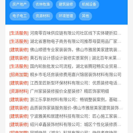
房产地产
农林牧渔
建筑装修
机械设备
电子电工
资源材料
环境管理
其他
[生活服务]
河南零百味供应链有限公司社区线下实体硬折扣零食铺全域盈利
[生活服务]
湖北省惠物电子商务有限公司推荐母婴用品厂家优缺点
[建筑装修]
佛山顺德专业家装装饰，佛山市雅居美家建筑装饰工程有限公司
[建筑装修]
黄石有设计感设计装修实景案例 | 湖北百年米莱空间美学装饰材料有限公司
[生活服务]
国内轮胎批发公司流程，湖北省腾冠畅实业贸易有限公司一站式详解
[招商加盟]
桐乡市毛坯房装修费用嘉兴锦居装饰材料有限公司
[建筑装修]
江西圣匠新型环保材料有限公司：优质装修电话服务
[资源材料]
广州家装装修报价全屋装修？精匠饰家明细
[建筑装修]
浙江乐享新材料有限公司：畅销整装案例，基础工程上门服务
[建筑装修]
品质装饰家装服务报价-佛山市雅居美家建筑装饰工程有限公司
[建筑装修]
宁波雅美和居建材科技有限公司：匠心施工家装改造二手房改造
[建筑装修]
绍兴卓鑫装饰材料有限公司：城区个性化装修质量有保障
[招商加盟]
同城快装（湖北）科技有限公司：快住老房快装公司工期保障