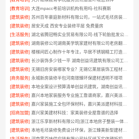
[教育培训]
大连mpacc考前培训机构有用吗-社科赛斯
[建筑装修]
苏州百年豪庭新材料有限公司，一站式毛坯房装修服务
[建筑装修]
居安天成 西安专业装修平层 免费量房
[生活服务]
湖北省腾冠畅实业贸易有限公司-线下轮胎批发公司怎么做
[建筑装修]
湖南装修公司湖南美学筑家建材有限公司老房翻新攻略
[建筑装修]
楼梯间匠心制作十年专注，华居不锈钢精工打造安全美观
[建筑装修]
长沙装饰多少钱一平 湖南创益讯建筑有限公司工期保障
[建筑装修]
无锡旧房安装哪家专业？无锡亿莱居装饰工程材料有限公司
[商务服务]
永城新房装修半包河南璟臻环保建材透明不增项
[建筑装修]
本地全案设计预算清单创益讯建筑，湖南创益讯建筑有限公司
[建筑装修]
嘉兴本地家装服务专业施工靠谱商家，嘉兴美派建材科技有限公司
[建筑装修]
嘉兴家装施工全包环保材料，嘉兴美派建材科技有限公司
[招商加盟]
嘉兴家美建材科技：家美装修全屋靠谱的选择
[建筑装修]
浙江乐享新材料有限公司|浙江本地房子整装一体化服务施工案例
[建筑装修]
本地毛坯装修免费设计环保，浙江臻美新型建材有限公司健康宜居
[生活服务]
河南零百味供应链有限公司社区线下实体硬折扣零食铺全域盈利