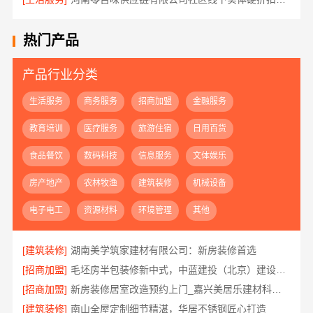
热门产品
产品行业分类
生活服务
商务服务
招商加盟
金融服务
教育培训
医疗服务
旅游住宿
日用百货
食品餐饮
数码科技
信息服务
文体娱乐
房产地产
农林牧渔
建筑装修
机械设备
电子电工
资源材料
环境管理
其他
[建筑装修]
湖南美学筑家建材有限公司：新房装修首选
[招商加盟]
毛坯房半包装修新中式，中蓝建投（北京）建设有限公司武功分公司省心交付
[招商加盟]
新房装修居室改造预约上门_嘉兴美居乐建材科技有限公司
[建筑装修]
南山全屋定制细节精湛，华居不锈钢匠心打造