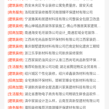
[建筑装修]
西安未央区专业装修公寓免费量房，居安天成
[商务服务]
洛阳居室装修推荐河南璟臻环保建材有限公司
[建筑装修]
宁波雅美和居建材科技有限公司整装全包厨卫改造
[建筑装修]
佛山禅城品质装饰家装施工-佛山市雅居美家建筑装饰工程有限公司
[招商加盟]
南通海安毛坯装饰公司设计_南通宏域全宅装饰建材有限公司
[建筑装修]
江西尚宅尚品新型环保材料有限公司江西家装奶油风设计
[建筑装修]
重庆御墅建筑材料有限公司巴南定制化建房工期短
[建筑装修]
浙江乐享新材料有限公司新房装修案例
[建筑装修]
江西家装奶油风设计认准江西尚宅尚品新型环保材料有限公司
[生活服务]
推荐轮胎批发公司功能 湖北省腾冠畅实业贸易有限公司核心解析
[建筑装修]
绍兴城区个性化装修，绍兴卓鑫装饰材料有限公司质量有保障
[招商加盟]
全宅焕新环保材料，邯郸至臻全宅新材料有限公司品质优选
[招商加盟]
平湖新房装修全屋选嘉兴家美建材科技有限公司
[生活服务]
湖北省惠物电子商务有限公司畅销生鲜食品软件功能解析
[建筑装修]
滇中家装设计怎么样，云南至高新型建材有限公司
[商务服务]
濮阳装修推荐河南璟臻环保建材有限公司