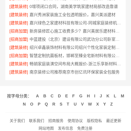
[建筑装修]
0增项闭口合同，湖南美学筑家建材局部改造靠谱
[建筑装修]
嘉兴秀洲家装施工全包透明报价，嘉兴美派建材
[建筑装修]
嘉兴绿色之家建材科技有限公司-同城家庭装修机构优质
[招商加盟]
新房装修匠心施工收费多少？嘉兴美居乐建材科技有限公司为您解答
[招商加盟]
中蓝建投（北京）建设有限公司武功分公司卧室改造智能家居方案
[建筑装修]
绍兴卓鑫装饰材料有限公司绍兴个性化家装定制环保优质材料
[招商加盟]
智慧定制抗菌板材，邯郸至臻全宅新材料有限公司引领装修新科技
[建筑装修]
畅销家庭装潢空间布局大概报价-浙江乐享新材料有限公司
[建筑装修]
南京装修公司推荐南京市创亿讯环保家装全包服务
按字母分类：
A
B
C
D
E
F
G
H
I
J
K
L
M
N
O
P
Q
R
S
T
U
V
W
X
Y
Z
关于我们
联系我们
招商服务
使用协议
版权隐私
最近更新
网站地图
发布信息
免费注册