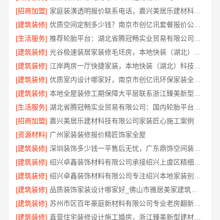
[招商加盟]
家庭装潢透明报价联系电话，嘉兴美居乐建材科技有限公司
[建筑装修]
优质空间定制多少钱？南京市创亿讯套餐报价公开透明
[生活服务]
推荐轮胎平台：湖北省腾冠畅实业贸易有限公司优势
[建筑装修]
光谷极速装居家装修毛坯房，本地快装（湖北）科技有限公司
[建筑装修]
江岸两房一厅快捷家装，本地快装（湖北）科技有限公司
[建筑装修]
优质室内设计哪家好，南京市创亿讯环保家装全包推荐
[建筑装修]
本地全屋装修工期保障大平层联系浙江臻美新型建材有限公司
[生活服务]
湖北省腾冠畅实业贸易有限公司：国内轮胎平台解决方案
[招商加盟]
嘉兴美居乐建材科技有限公司家装匠心施工案例
[资源材料]
广州家装装修报价精匠饰家全屋
[建筑装修]
深圳装饰多少钱一平售后无忧，广东鼎饰空间装饰工程有限公司透明报价
[建筑装修]
绍兴卓鑫装饰材料有限公司承接绍兴上虞区精细化全包质量有保障
[建筑装修]
绍兴卓鑫装饰材料有限公司专注绍兴本地家装别墅设计施工
[建筑装修]
品质装饰家装设计哪家好_佛山市雅居美家建筑装饰工程有限公司
[建筑装修]
苏州市区百年豪庭新材料有限公司专业老房翻新报价
[建筑装修]
直营住宅装修设计施工婚房，浙江臻美新型建材有限公司打造浪漫新家