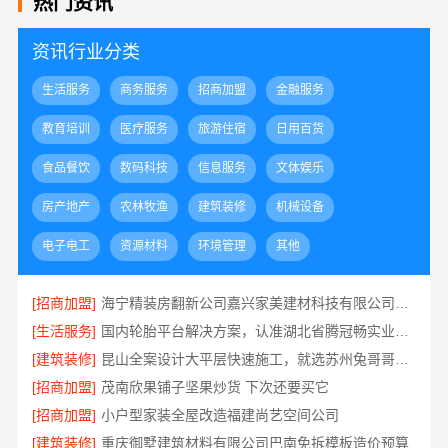
热门资讯
资讯行业分类
生活服务
商务服务
招商加盟
金融服务
教育培训
医疗服务
旅游住宿
日用百货
食品餐饮
数码科技
信息服务
文体娱乐
房产地产
农林牧渔
建筑装修
机械设备
电子电工
资源材料
环境管理
其他
[招商加盟]
海宁精装房翻新公司嘉兴家美建材科技有限公司专业可靠
[生活服务]
国内轮胎平台解决方案，认准湖北省腾冠畅实业贸易有限公司
[建筑装修]
昆山全案设计大平层快速施工，就选苏州兔哥哥智装新材料有限公司
[招商加盟]
茂南欣果铺子坚果炒货 下次还要买它
[招商加盟]
小户型家装全屋改造福建尚艺空间公司
[建筑装修]
重庆御墅建筑材料有限公司巴南免拆模板造价预算