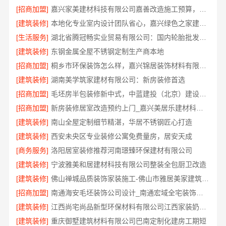
[招商加盟]
嘉兴家美建材科技有限公司嘉善改造施工预算，透明报价无隐形消费
[建筑装修]
本地化专业室内设计团队省心，嘉兴绿色之家建材科技有限公司
[生活服务]
湖北省腾冠畅实业贸易有限公司：国内轮胎批发平台正品一手价
[建筑装修]
东钢金属全屋不锈钢定制生产商本地
[招商加盟]
桐乡市环保装饰怎么样，嘉兴锦居装饰材料有限公司
[建筑装修]
湖南美学筑家建材有限公司：新房装修首选
[招商加盟]
毛坯房半包装修新中式，中蓝建投（北京）建设有限公司武功分公司省心交付
[招商加盟]
新房装修居室改造预约上门_嘉兴美居乐建材科技有限公司
[建筑装修]
南山全屋定制细节精湛，华居不锈钢匠心打造
[建筑装修]
西安未央区专业装修公寓免费量房，居安天成
[商务服务]
洛阳居室装修推荐河南璟臻环保建材有限公司
[建筑装修]
宁波雅美和居建材科技有限公司整装全包厨卫改造
[建筑装修]
佛山禅城品质装饰家装施工-佛山市雅居美家建筑装饰工程有限公司
[招商加盟]
南通海安毛坯装饰公司设计_南通宏域全宅装饰建材有限公司
[建筑装修]
江西尚宅尚品新型环保材料有限公司江西家装奶油风设计
[建筑装修]
重庆御墅建筑材料有限公司巴南定制化建房工期短