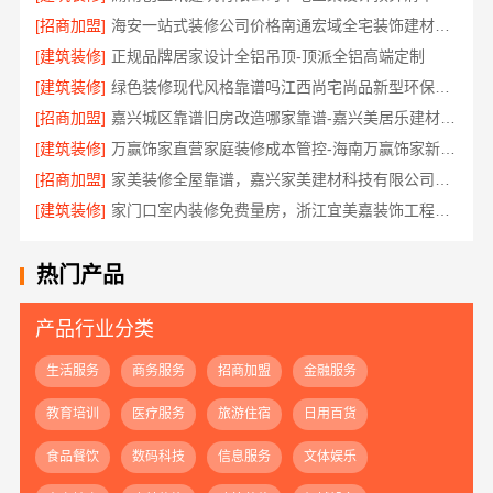
[招商加盟]
海安一站式装修公司价格南通宏域全宅装饰建材有限公司
[建筑装修]
正规品牌居家设计全铝吊顶-顶派全铝高端定制
[建筑装修]
绿色装修现代风格靠谱吗江西尚宅尚品新型环保材料有限公司
[招商加盟]
嘉兴城区靠谱旧房改造哪家靠谱-嘉兴美居乐建材科技有限公司
[建筑装修]
万赢饰家直营家庭装修成本管控-海南万赢饰家新型建筑材料有限公司
[招商加盟]
家美装修全屋靠谱，嘉兴家美建材科技有限公司口碑之选
[建筑装修]
家门口室内装修免费量房，浙江宜美嘉装饰工程有限公司诚邀体验
热门产品
产品行业分类
生活服务
商务服务
招商加盟
金融服务
教育培训
医疗服务
旅游住宿
日用百货
食品餐饮
数码科技
信息服务
文体娱乐