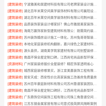
[建筑装修]
宁波雅美和居建材科技有限公司老牌家装设计施工对接渠道
[建筑装修]
湖北百年米莱空间美学装饰材料有限公司襄阳设计装修轻奢风
[建筑装修]
湖北百年米莱空间美学装饰材料有限公司荆州装修公司婚房
[建筑装修]
品质装饰家装设计哪家好？佛山市雅居美家装饰源头直供品质优
[建筑装修]
海南万赢饰家新型建筑材料有限公：刚需简约装修工期提速
[建筑装修]
苏州装饰婚房设计施工一体化，苏州兔哥哥智装新材料有限公司专业打造
[建筑装修]
本地化家庭装修机构翻新，嘉兴绿色之家建材科技有限公司
[建筑装修]
源头直供，湖南美学筑家建材有限公司别墅装修精选
[建筑装修]
南昌环保全屋定制口碑，江西尚宅尚品新型环保材料有限公司
[资源材料]
广州家装装修报价全屋装修？精匠饰家透明省心
[建筑装修]
城西家庭装修哪里买，浙江宜美嘉装饰工程有限公司为您把关
[建筑装修]
居安天成：西安性价比高家装施工改善房免费量房
[建筑装修]
苏州百年豪庭新材料有限公司苏州靠谱家装团队拎包入住
[建筑装修]
南昌环保全屋定制口碑好，江西尚宅尚品新型环保材料有限公司
[建筑装修]
广东鼎饰空间装饰工程有限公司珠三角靠谱空间设计优惠活动
[建筑装修]
江苏东钢金属家居有限公司意式极简屏风隔断案例