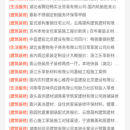
[生活服务]
湖北省腾冠畅实业贸易有限公司-国内轮胎批发公司流程
[建筑装修]
慕新不锈钢定制服务环保零甲醛
[建筑装修]
复式层构重钢住宅公司，云南晟构建筑建材有限公司
[建筑装修]
苏州本地全包家装施工报价新房 | 百年豪庭主材直供
[建筑装修]
中蓝建投北京建设有限公司四川：畅销重钢别墅局部改造专家
[生活服务]
湖北省惠物电子商务有限公司日常家居公司价格
[建筑装修]
省内周边家装定制设计大概报价：浙江乐享新材料有限公司区域覆盖
[建筑装修]
青山快装房子装修两房一厅，本地快装（湖北）科技有限公司高效施工
[建筑装修]
浙江乐享新材料有限公司基础工程施工案例
[建筑装修]
国内农村建房省心推荐中蓝建投北京建设有限公司四川
[生活服务]
河南零百味供应链有限公司助力社区轻投入零食低风险
[建筑装修]
源头直供建材湖南美学筑家建材有限公司商铺装修
[建筑装修]
嘉兴美派建材：自住房家装装修环保材料，健康居家首选
[建筑装修]
稳固抗震重钢装配式房报价，云南晟构建筑建材有限公司
[建筑装修]
匠心施工家装施工对接渠道，宁波雅美和居建材科技有限公司
[建筑装修]
湖南创益讯建筑有限公司本地全案设计预算清单