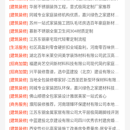
[建筑装修]
华居不锈钢装饰工程，意式极简定制厂家推荐
[建筑装修]
同城专业家庭装修机构优质，嘉兴绿色之家建材科技有限公司透明报价
[建筑装修]
苏州一站式家装施工团队毛坯房选百年豪庭新材料有限公司
[建筑装修]
慕新不锈钢全案卫生间304材质定制
[建筑装修]
江苏东钢豪宅现代轻奢定制流程
[生活服务]
社区高盈利零食硬折扣全域盈利，河南零百味供应链有限公司
[建筑装修]
湖北百年米莱空间美学装饰材料有限公司武汉高端家装口碑怎么样
[招商加盟]
福建尚艺空间新材料科技有限公司现代简约家庭装修免费设计整体落地
[招商加盟]
兴平装修靠谱，选中蓝建投（北京）建设有限公司武功分公司
[建筑装修]
当地全包装修哪家好-江西圣匠新型环保材料有限公司
[建筑装修]
同城专业家装团队环保，嘉兴绿色之家建材科技有限公司守护健康
[建筑装修]
佛山顺德全包家装设计雅居美家一站式省心
[商务服务]
濮阳装修推荐，河南璟臻环保建材有限公司本地口碑之选
[建筑装修]
江苏东钢金属家居有限公司大平层极简踢脚线评测
[建筑装修]
中蓝建投北京建设有限公司四川优秀农村建房婚房布置
[建筑装修]
西安性价比高家装施工改善房免费量房-居安天成建筑工程有限责任公司