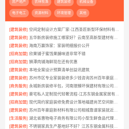
房产地产
农林牧渔
建筑装修
机械设备
电子电工
资源材料
环境管理
其他
[建筑装修]
空间定制设计方案厂家-江西圣匠新型环保材料有限公司
[建筑装修]
五华新房装修施工哪家好？云南至高新型建材有限公司专业可靠
[建筑装修]
海南万赢饰家：家装明细报价公开
[招商加盟]
欣果铺子蜜饯果脯味道非常不错
[招商加盟]
狮潭肉铺海鲜现在还有优惠
[建筑装修]
本地全案设计预算清单创益讯建筑
[建筑装修]
苏州市区专业家装装修多少钱咨询苏州百年豪庭新材料有限公司
[商务服务]
永城新房装修半包，河南璟臻环保建材有限公司省心选择
[建筑装修]
豪宅私人定制现代轻奢流程-江苏东钢金属家居有限公司
[招商加盟]
现代简约家庭装修免费设计落地福建尚艺空间新材料科技有限公司
[建筑装修]
苏州百年豪庭新材料有限公司相城靠谱家装就近服务
[生活服务]
湖北省惠物电子商务有限公司小型生鲜食品代理商价格
[建筑装修]
不锈钢家具生产基地好不好？江苏东钢金属科技有限公司探厂