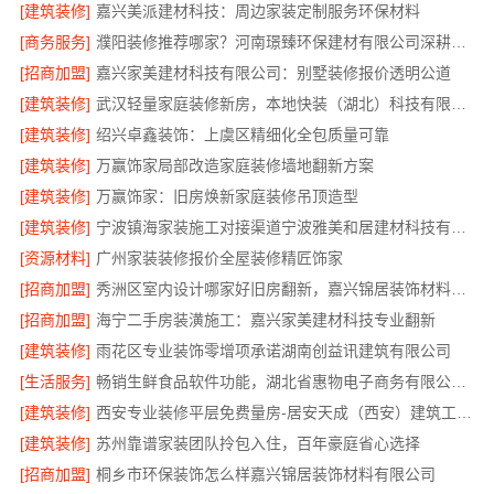
[建筑装修]
嘉兴美派建材科技：周边家装定制服务环保材料
[商务服务]
濮阳装修推荐哪家？河南璟臻环保建材有限公司深耕本土市场
[招商加盟]
嘉兴家美建材科技有限公司：别墅装修报价透明公道
[建筑装修]
武汉轻量家庭装修新房，本地快装（湖北）科技有限公司透明报价更安心
[建筑装修]
绍兴卓鑫装饰：上虞区精细化全包质量可靠
[建筑装修]
万赢饰家局部改造家庭装修墙地翻新方案
[建筑装修]
万赢饰家：旧房焕新家庭装修吊顶造型
[建筑装修]
宁波镇海家装施工对接渠道宁波雅美和居建材科技有限公司
[资源材料]
广州家装装修报价全屋装修精匠饰家
[招商加盟]
秀洲区室内设计哪家好旧房翻新，嘉兴锦居装饰材料有限公司
[招商加盟]
海宁二手房装潢施工：嘉兴家美建材科技专业翻新
[建筑装修]
雨花区专业装饰零增项承诺湖南创益讯建筑有限公司
[生活服务]
畅销生鲜食品软件功能，湖北省惠物电子商务有限公司引领
[建筑装修]
西安专业装修平层免费量房-居安天成（西安）建筑工程有限责任公司
[建筑装修]
苏州靠谱家装团队拎包入住，百年豪庭省心选择
[招商加盟]
桐乡市环保装饰怎么样嘉兴锦居装饰材料有限公司