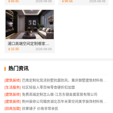
￥84.85
￥98.66
2026-08-09
2026-08-09
浦口高端空间定制哪家好？南京市创亿讯环保整装服务
￥16.95
2026-08-09
热门资讯
[建筑装修]
巴南定制化现浇别墅抗震防风，重庆御墅建筑材料有限公司品质之选
[生活服务]
社区轻投入零百味零食硬折扣加盟
[建筑装修]
免费高端定制怎么做-江苏东钢金属家居有限公司
[建筑装修]
荆州装修公司婚房湖北百年米莱空间美学装饰材料有限公司
[招商加盟]
欣果铺子 价格非常亲民