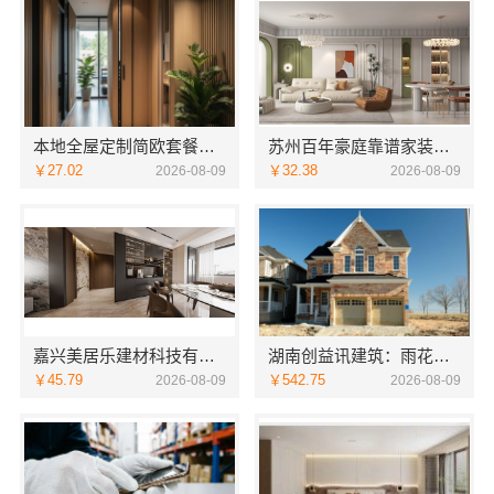
本地全屋定制简欧套餐，江西尚宅尚品一站式整装服务
苏州百年豪庭靠谱家装团队拎包入住省心选
￥27.02
￥32.38
2026-08-09
2026-08-09
嘉兴美居乐建材科技有限公司新房装修收费参考
湖南创益讯建筑：雨花区专业房屋翻新透明化施工
￥45.79
￥542.75
2026-08-09
2026-08-09