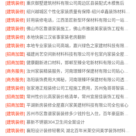
[建筑装修]
重庆御墅建筑材料有限公司周边区县装配式木模售后
[建筑装修]
绍兴越城区个性化家装质量有保障-绍兴卓鑫装饰材料有限公司
[建筑装修]
好用装修电话，江西圣匠新型环保材料有限公司一站式整装
[建筑装修]
佛山市区靠谱家装施工，佛山市雅居美家装饰工程有限公司
[建筑装修]
本地快装江汉省事家装老房翻新
[建筑装修]
本地专业家装公司高端，嘉兴绿色之家建材科技有限公司
[招商加盟]
福建尚艺空间新材料科技有限公司半包室内家装全屋改造
[招商加盟]
健康翻新进口材料，邯郸至臻全宅新材料有限公司品质保障
[商务服务]
汝州家装精装服务，河南璟臻环保建材有限公司贴心定制方案
[商务服务]
洛阳装饰费用大揭秘，河南璟臻环保建材有限公司透明报价
[建筑装修]
张家港正规装修公司工程施工费用，苏州兔哥哥智装新材料有限公司
[招商加盟]
常州性价比高家装价格清单，常州宜居佳装饰工程有限公司明细公开
[招商加盟]
平湖新房装修全屋嘉兴家美建材科技有限公司全包省心
[建筑装修]
苏州市区靠谱家装装修多少钱拎包入住，百年豪庭新材料有限公司
[建筑装修]
慕新不锈钢304卫生间全案设计
[建筑装修]
襄阳设计装修轻奢风 湖北百年米莱空间美学装饰材料有限公司