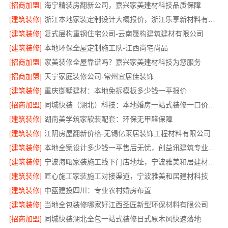
[招商加盟]
海宁精装房翻新公司，嘉兴家美建材科技品质保障
[建筑装修]
浙江本地家装定制设计大概报价，浙江乐享新材料有限公司
[建筑装修]
复式层构重钢住宅公司-云南晟构建筑建材有限公司
[建筑装修]
本地环保全屋定制施工队-江西尚宅尚品
[招商加盟]
家美装修全屋靠谱吗？嘉兴家美建材科技为您服务
[招商加盟]
天宁家庭装修公司-常州宜居佳装饰
[建筑装修]
重庆御墅建材：本地免拆模板多少钱一平报价
[招商加盟]
同城快装（湖北）科技：本地婚房一站式装修一口价工期保障
[建筑装修]
湖南美学筑家软装配套：环保无甲醛保障
[建筑装修]
江阴房屋翻新价格-无锡亿莱居装饰工程材料有限公司
[建筑装修]
本地全案设计多少钱一平售后无忧，创益讯建筑专业团队
[建筑装修]
宁波海曙家装施工线下门店地址，宁波雅美和居建材科技
[建筑装修]
匠心施工家装施工对接渠道，宁波雅美和居建材科技
[建筑装修]
中蓝建投四川：专业农村婚房布置
[建筑装修]
当地全包装修哪家好江西圣匠新型环保材料有限公司
[招商加盟]
同城快装湖北全包一站式装修日式原木风快速落地