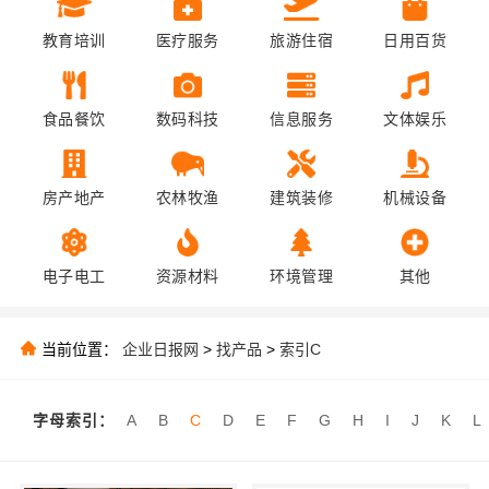
教育培训
医疗服务
旅游住宿
日用百货
食品餐饮
数码科技
信息服务
文体娱乐
房产地产
农林牧渔
建筑装修
机械设备
电子电工
资源材料
环境管理
其他
当前位置：
企业日报网
>
找产品
>
索引C
字母索引：
A
B
C
D
E
F
G
H
I
J
K
L