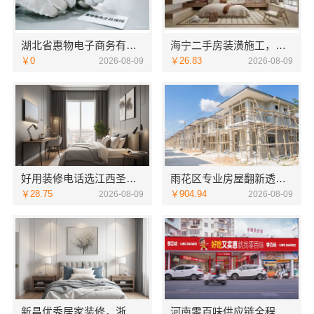
湖北省惠物电子商务有限公司热门日常居家公司价格推荐
海宁二手房装潢施工，嘉兴家美建材科技专业翻新
￥0
￥26.83
2026-08-09
2026-08-09
好用装修电话选江西圣匠新型环保材料
雨花区专业房屋翻新透明化施工，湖南创益讯建筑有限公司省心全包
￥28.75
￥904.94
2026-08-09
2026-08-09
新昌优秀居家装修，浙江宜美嘉装饰工程有限公司匠心打造
河南零百味供应链全程护航量贩零食铺无忧经营