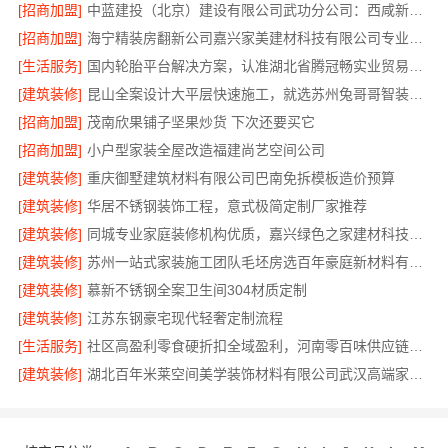
[招商加盟]
中蓝建投（北京）建设有限公司武功分公司：西咸新区全包装修报价
[招商加盟]
海宁精装房翻新公司嘉兴家美建材科技有限公司专业可靠
[生活服务]
国内轮胎平台解决方案，认准湖北省腾冠畅实业贸易有限公司
[建筑装修]
昆山全案设计大平层快速施工，就选苏州兔哥哥智装新材料有限公司
[招商加盟]
茂南欣果铺子坚果炒货 下次还要买它
[招商加盟]
小户型家装全屋改造福建尚艺空间公司
[建筑装修]
重庆御墅建筑材料有限公司巴南免拆模板造价预算
[建筑装修]
华居不锈钢装饰工程，意式极简定制厂家推荐
[建筑装修]
同城专业家庭装修机构优质，嘉兴绿色之家建材科技有限公司透明报价
[建筑装修]
苏州一站式家装施工团队毛坯房选百年豪庭新材料有限公司
[建筑装修]
慕新不锈钢全案卫生间304材质定制
[建筑装修]
江苏东钢豪宅现代轻奢定制流程
[生活服务]
社区高盈利零食硬折扣全域盈利，河南零百味供应链有限公司
[建筑装修]
湖北百年米莱空间美学装饰材料有限公司武汉高端家装口碑怎么样