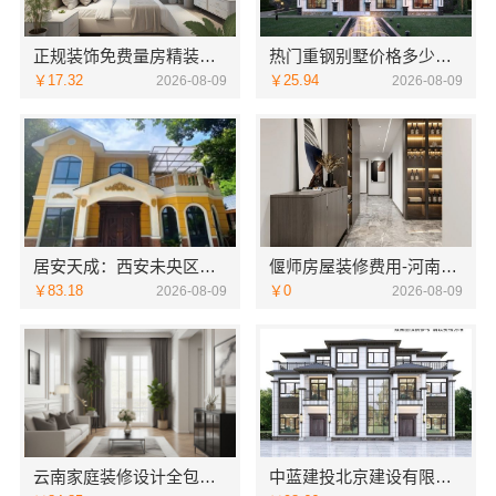
正规装饰免费量房精装咨询浙江臻美新型建材有限公司
热门重钢别墅价格多少钱中蓝建投北京建设有限公司四川
￥17.32
￥25.94
2026-08-09
2026-08-09
居安天成：西安未央区一站式家装设计刚需房售后完善
偃师房屋装修费用-河南璟臻环保建材有限公司源头材料省钱
￥83.18
￥0
2026-08-09
2026-08-09
云南家庭装修设计全包价格，云南至高新型建材有限公司透明合理
中蓝建投北京建设有限公司四川专业农村建房婚房布置