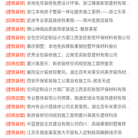
[建筑装修]
本地毛坯装修免费设计环保，浙江臻美新型建材有限公司绿色宜居
[建筑装修]
浙江本地房子整装一体化服务施工案例——浙江乐享新材料有限公司
[招商加盟]
武进专业家庭装修效果图——常州宜居佳装饰
[建筑装修]
佛山禅城品质装饰家装施工-雅居美家
[建筑装修]
全包空间定制设计方案江西圣匠新型环保材料有限公司
[建筑装修]
重庆御墅：本地免拆模板重钢别墅环保材料报价
[建筑装修]
优秀全包装修施工，云南至高新型建材有限公司
[招商加盟]
嘉兴美居乐：新房装修空间规划施工案例鉴赏
[建筑装修]
襄阳设计装修轻奢风，湖北百年米莱空间美学装饰材料有限公司
[建筑装修]
西安环保家装施工公寓自有施工队-居安天成
[建筑装修]
空间定制设计方案厂家选江西圣匠新型环保材料有限公司
[招商加盟]
专业整体装饰公司预算，南通宏域全宅装饰建材有限公司
[建筑装修]
鄂州有设计感装修公司实景案例，湖北百年米莱空间美学装饰材料有限公司
[招商加盟]
新房装修空间规划施工案例嘉兴美居乐建材科技
[建筑装修]
中蓝建投北京建设有限公司四川：高端重钢别墅推荐
[建筑装修]
江苏东钢金属家居大平层私人定制极简踢脚线评测