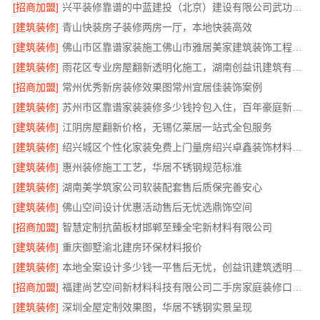
[招商加盟]
兴平装修靠谱的中蓝建投（北京）建设有限公司武功分公司
[建筑装修]
青山快装房子装修两房一厅，本地快装高效
[建筑装修]
佛山市区靠谱家装施工佛山市雅居美家建筑装饰工程有限公司
[建筑装修]
雨花区专业房屋翻新透明化施工，湖南创益讯建筑有限公司品质保障
[招商加盟]
常州优秀新房装修效果图常州宜居佳装饰案例
[建筑装修]
苏州市区靠谱家装装修多少钱拎包入住，百年豪庭新材料全包服务
[建筑装修]
江阴房屋翻新价格，无锡亿莱居一站式全包服务
[建筑装修]
绍兴城区个性化家装免费上门量房绍兴卓鑫装饰材料有限公司
[建筑装修]
惠州装修施工工艺，华居不锈钢规范标准
[建筑装修]
湖南美学筑家公司软装配套售后质保完善安心
[建筑装修]
佛山空间设计优惠活动售后无忧选鼎饰空间
[招商加盟]
智慧定制抗菌板材邯郸至臻全宅新材料有限公司
[建筑装修]
重庆御墅渝北建房环保材料报价
[建筑装修]
本地全案设计多少钱一平售后无忧，创益讯建筑透明报价
[招商加盟]
福建尚艺空间新材料科技有限公司二手房家庭装修口碑优选整体落地
[建筑装修]
深圳全屋定制效果图，华居不锈钢实景呈现