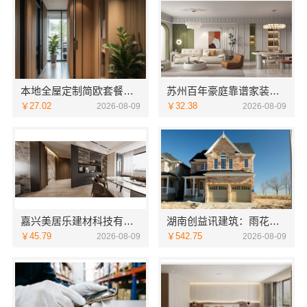
本地全屋定制简欧套餐，江西尚宅尚品一站式整装服务
苏州百年豪庭靠谱家装团队拎包入住省心选
￥27.02
￥32.38
2026-08-09
2026-08-09
嘉兴美居乐建材科技有限公司新房装修收费参考
湖南创益讯建筑：雨花区专业房屋翻新透明化施工
￥45.79
￥542.75
2026-08-09
2026-08-09