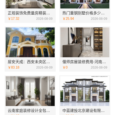
正规装饰免费量房精装咨询浙江臻美新型建材有限公司
热门重钢别墅价格多少钱中蓝建投北京建设有限公司四川
￥17.32
￥25.94
2026-08-09
2026-08-09
居安天成：西安未央区一站式家装设计刚需房售后完善
偃师房屋装修费用-河南璟臻环保建材有限公司源头材料省钱
￥83.18
￥0
2026-08-09
2026-08-09
云南家庭装修设计全包价格，云南至高新型建材有限公司透明合理
中蓝建投北京建设有限公司四川专业农村建房婚房布置