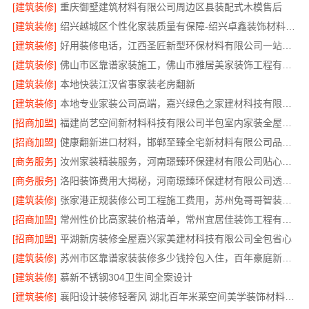
[建筑装修]
重庆御墅建筑材料有限公司周边区县装配式木模售后
[建筑装修]
绍兴越城区个性化家装质量有保障-绍兴卓鑫装饰材料有限公司
[建筑装修]
好用装修电话，江西圣匠新型环保材料有限公司一站式整装
[建筑装修]
佛山市区靠谱家装施工，佛山市雅居美家装饰工程有限公司
[建筑装修]
本地快装江汉省事家装老房翻新
[建筑装修]
本地专业家装公司高端，嘉兴绿色之家建材科技有限公司
[招商加盟]
福建尚艺空间新材料科技有限公司半包室内家装全屋改造
[招商加盟]
健康翻新进口材料，邯郸至臻全宅新材料有限公司品质保障
[商务服务]
汝州家装精装服务，河南璟臻环保建材有限公司贴心定制方案
[商务服务]
洛阳装饰费用大揭秘，河南璟臻环保建材有限公司透明报价
[建筑装修]
张家港正规装修公司工程施工费用，苏州兔哥哥智装新材料有限公司
[招商加盟]
常州性价比高家装价格清单，常州宜居佳装饰工程有限公司明细公开
[招商加盟]
平湖新房装修全屋嘉兴家美建材科技有限公司全包省心
[建筑装修]
苏州市区靠谱家装装修多少钱拎包入住，百年豪庭新材料有限公司
[建筑装修]
慕新不锈钢304卫生间全案设计
[建筑装修]
襄阳设计装修轻奢风 湖北百年米莱空间美学装饰材料有限公司