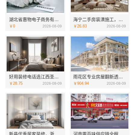
湖北省惠物电子商务有限公司热门日常居家公司价格推荐
海宁二手房装潢施工，嘉兴家美建材科技专业翻新
￥0
￥26.83
2026-08-09
2026-08-09
好用装修电话选江西圣匠新型环保材料
雨花区专业房屋翻新透明化施工，湖南创益讯建筑有限公司省心全包
￥28.75
￥904.94
2026-08-09
2026-08-09
新昌优秀居家装修，浙江宜美嘉装饰工程有限公司匠心打造
河南零百味供应链全程护航量贩零食铺无忧经营