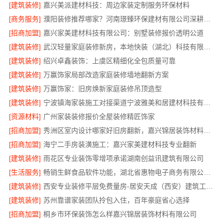
[建筑装修]
嘉兴美派建材科技：周边家装定制服务环保材料
[商务服务]
濮阳装修推荐哪家？河南璟臻环保建材有限公司深耕本土市场
[招商加盟]
嘉兴家美建材科技有限公司：别墅装修报价透明公道
[建筑装修]
武汉轻量家庭装修新房，本地快装（湖北）科技有限公司透明报价更安心
[建筑装修]
绍兴卓鑫装饰：上虞区精细化全包质量可靠
[建筑装修]
万赢饰家局部改造家庭装修墙地翻新方案
[建筑装修]
万赢饰家：旧房焕新家庭装修吊顶造型
[建筑装修]
宁波镇海家装施工对接渠道宁波雅美和居建材科技有限公司
[资源材料]
广州家装装修报价全屋装修精匠饰家
[招商加盟]
秀洲区室内设计哪家好旧房翻新，嘉兴锦居装饰材料有限公司
[招商加盟]
海宁二手房装潢施工：嘉兴家美建材科技专业翻新
[建筑装修]
雨花区专业装饰零增项承诺湖南创益讯建筑有限公司
[生活服务]
畅销生鲜食品软件功能，湖北省惠物电子商务有限公司引领
[建筑装修]
西安专业装修平层免费量房-居安天成（西安）建筑工程有限责任公司
[建筑装修]
苏州靠谱家装团队拎包入住，百年豪庭省心选择
[招商加盟]
桐乡市环保装饰怎么样嘉兴锦居装饰材料有限公司