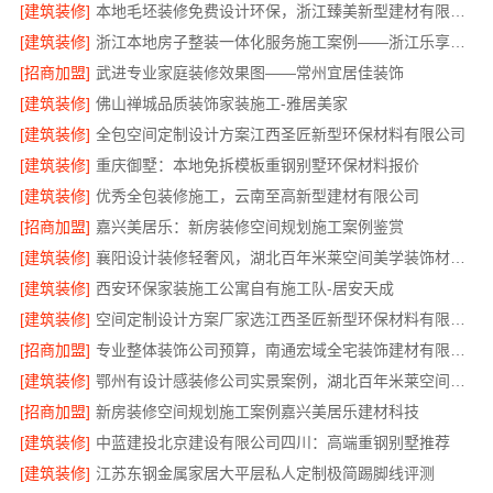
[建筑装修]
本地毛坯装修免费设计环保，浙江臻美新型建材有限公司绿色宜居
[建筑装修]
浙江本地房子整装一体化服务施工案例——浙江乐享新材料有限公司
[招商加盟]
武进专业家庭装修效果图——常州宜居佳装饰
[建筑装修]
佛山禅城品质装饰家装施工-雅居美家
[建筑装修]
全包空间定制设计方案江西圣匠新型环保材料有限公司
[建筑装修]
重庆御墅：本地免拆模板重钢别墅环保材料报价
[建筑装修]
优秀全包装修施工，云南至高新型建材有限公司
[招商加盟]
嘉兴美居乐：新房装修空间规划施工案例鉴赏
[建筑装修]
襄阳设计装修轻奢风，湖北百年米莱空间美学装饰材料有限公司
[建筑装修]
西安环保家装施工公寓自有施工队-居安天成
[建筑装修]
空间定制设计方案厂家选江西圣匠新型环保材料有限公司
[招商加盟]
专业整体装饰公司预算，南通宏域全宅装饰建材有限公司
[建筑装修]
鄂州有设计感装修公司实景案例，湖北百年米莱空间美学装饰材料有限公司
[招商加盟]
新房装修空间规划施工案例嘉兴美居乐建材科技
[建筑装修]
中蓝建投北京建设有限公司四川：高端重钢别墅推荐
[建筑装修]
江苏东钢金属家居大平层私人定制极简踢脚线评测