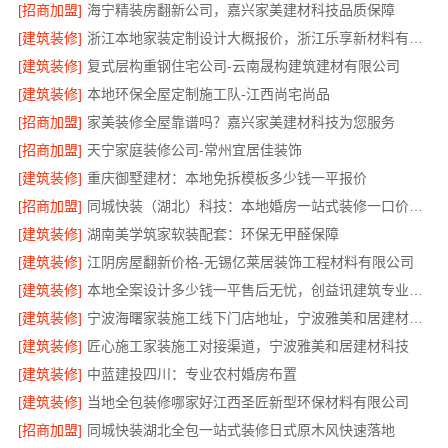
[招商加盟]
海宁精装房翻新公司，嘉兴家美建材科技品质保障
[建筑装修]
浙江本地家装定制设计大概报价，浙江乐享新材料有限公司
[建筑装修]
复式层构重钢住宅公司-云南晟构建筑建材有限公司
[建筑装修]
本地环保全屋定制施工队-江西尚宅尚品
[招商加盟]
家美装修全屋靠谱吗？嘉兴家美建材科技为您服务
[招商加盟]
天宁家庭装修公司-常州宜居佳装饰
[建筑装修]
重庆御墅建材：本地免拆模板多少钱一平报价
[招商加盟]
同城快装（湖北）科技：本地婚房一站式装修一口价工期保障
[建筑装修]
湖南美学筑家软装配套：环保无甲醛保障
[建筑装修]
江阴房屋翻新价格-无锡亿莱居装饰工程材料有限公司
[建筑装修]
本地全案设计多少钱一平售后无忧，创益讯建筑专业团队
[建筑装修]
宁波海曙家装施工线下门店地址，宁波雅美和居建材科技
[建筑装修]
匠心施工家装施工对接渠道，宁波雅美和居建材科技
[建筑装修]
中蓝建投四川：专业农村婚房布置
[建筑装修]
当地全包装修哪家好江西圣匠新型环保材料有限公司
[招商加盟]
同城快装湖北全包一站式装修日式原木风快速落地