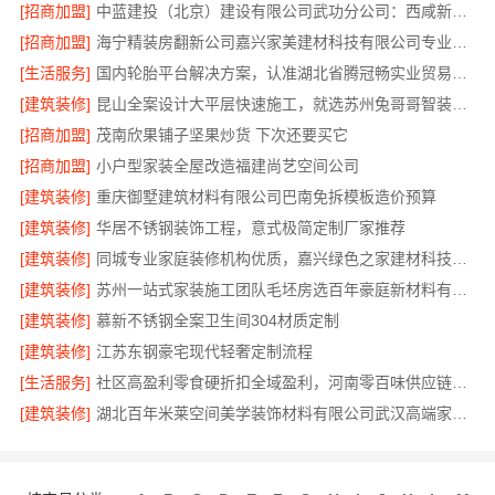
[招商加盟]
中蓝建投（北京）建设有限公司武功分公司：西咸新区全包装修报价
[招商加盟]
海宁精装房翻新公司嘉兴家美建材科技有限公司专业可靠
[生活服务]
国内轮胎平台解决方案，认准湖北省腾冠畅实业贸易有限公司
[建筑装修]
昆山全案设计大平层快速施工，就选苏州兔哥哥智装新材料有限公司
[招商加盟]
茂南欣果铺子坚果炒货 下次还要买它
[招商加盟]
小户型家装全屋改造福建尚艺空间公司
[建筑装修]
重庆御墅建筑材料有限公司巴南免拆模板造价预算
[建筑装修]
华居不锈钢装饰工程，意式极简定制厂家推荐
[建筑装修]
同城专业家庭装修机构优质，嘉兴绿色之家建材科技有限公司透明报价
[建筑装修]
苏州一站式家装施工团队毛坯房选百年豪庭新材料有限公司
[建筑装修]
慕新不锈钢全案卫生间304材质定制
[建筑装修]
江苏东钢豪宅现代轻奢定制流程
[生活服务]
社区高盈利零食硬折扣全域盈利，河南零百味供应链有限公司
[建筑装修]
湖北百年米莱空间美学装饰材料有限公司武汉高端家装口碑怎么样