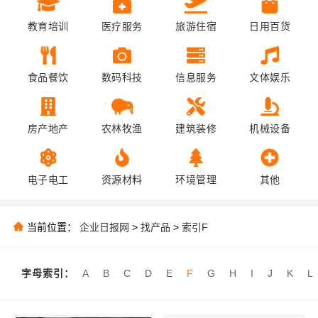
教育培训
医疗服务
旅游住宿
日用百货
食品餐饮
数码科技
信息服务
文体娱乐
房产地产
农林牧渔
建筑装修
机械设备
电子电工
资源材料
环境管理
其他
当前位置：
企业日报网
>
找产品
>
索引F
字母索引：
A
B
C
D
E
F
G
H
I
J
K
L