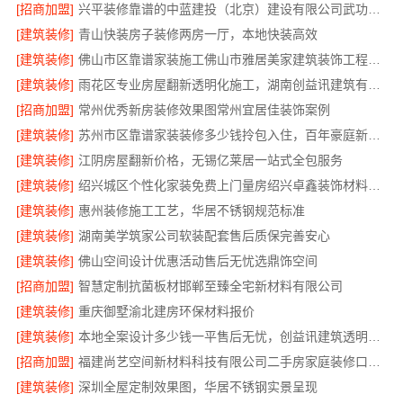
[招商加盟]
兴平装修靠谱的中蓝建投（北京）建设有限公司武功分公司
[建筑装修]
青山快装房子装修两房一厅，本地快装高效
[建筑装修]
佛山市区靠谱家装施工佛山市雅居美家建筑装饰工程有限公司
[建筑装修]
雨花区专业房屋翻新透明化施工，湖南创益讯建筑有限公司品质保障
[招商加盟]
常州优秀新房装修效果图常州宜居佳装饰案例
[建筑装修]
苏州市区靠谱家装装修多少钱拎包入住，百年豪庭新材料全包服务
[建筑装修]
江阴房屋翻新价格，无锡亿莱居一站式全包服务
[建筑装修]
绍兴城区个性化家装免费上门量房绍兴卓鑫装饰材料有限公司
[建筑装修]
惠州装修施工工艺，华居不锈钢规范标准
[建筑装修]
湖南美学筑家公司软装配套售后质保完善安心
[建筑装修]
佛山空间设计优惠活动售后无忧选鼎饰空间
[招商加盟]
智慧定制抗菌板材邯郸至臻全宅新材料有限公司
[建筑装修]
重庆御墅渝北建房环保材料报价
[建筑装修]
本地全案设计多少钱一平售后无忧，创益讯建筑透明报价
[招商加盟]
福建尚艺空间新材料科技有限公司二手房家庭装修口碑优选整体落地
[建筑装修]
深圳全屋定制效果图，华居不锈钢实景呈现