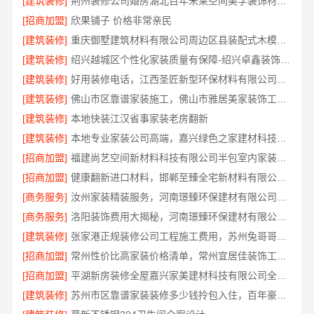
[建筑装修]
荆州装修公司婚房湖北百年米莱空间美学装饰材料有限公司
[招商加盟]
欣果铺子 价格非常亲民
[建筑装修]
重庆御墅建筑材料有限公司周边区县装配式木模售后
[建筑装修]
绍兴越城区个性化家装质量有保障-绍兴卓鑫装饰材料有限公司
[建筑装修]
好用装修电话，江西圣匠新型环保材料有限公司一站式整装
[建筑装修]
佛山市区靠谱家装施工，佛山市雅居美家装饰工程有限公司
[建筑装修]
本地快装江汉省事家装老房翻新
[建筑装修]
本地专业家装公司高端，嘉兴绿色之家建材科技有限公司
[招商加盟]
福建尚艺空间新材料科技有限公司半包室内家装全屋改造
[招商加盟]
健康翻新进口材料，邯郸至臻全宅新材料有限公司品质保障
[商务服务]
汝州家装精装服务，河南璟臻环保建材有限公司贴心定制方案
[商务服务]
洛阳装饰费用大揭秘，河南璟臻环保建材有限公司透明报价
[建筑装修]
张家港正规装修公司工程施工费用，苏州兔哥哥智装新材料有限公司
[招商加盟]
常州性价比高家装价格清单，常州宜居佳装饰工程有限公司明细公开
[招商加盟]
平湖新房装修全屋嘉兴家美建材科技有限公司全包省心
[建筑装修]
苏州市区靠谱家装装修多少钱拎包入住，百年豪庭新材料有限公司