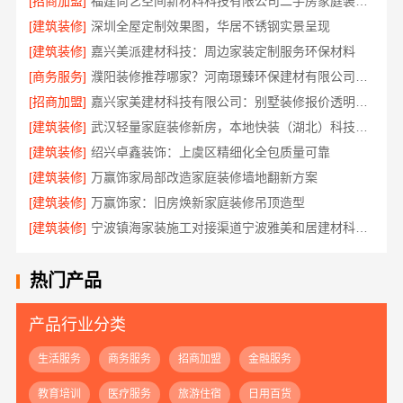
[招商加盟]
福建尚艺空间新材料科技有限公司二手房家庭装修口碑优选整体落地
[建筑装修]
深圳全屋定制效果图，华居不锈钢实景呈现
[建筑装修]
嘉兴美派建材科技：周边家装定制服务环保材料
[商务服务]
濮阳装修推荐哪家？河南璟臻环保建材有限公司深耕本土市场
[招商加盟]
嘉兴家美建材科技有限公司：别墅装修报价透明公道
[建筑装修]
武汉轻量家庭装修新房，本地快装（湖北）科技有限公司透明报价更安心
[建筑装修]
绍兴卓鑫装饰：上虞区精细化全包质量可靠
[建筑装修]
万赢饰家局部改造家庭装修墙地翻新方案
[建筑装修]
万赢饰家：旧房焕新家庭装修吊顶造型
[建筑装修]
宁波镇海家装施工对接渠道宁波雅美和居建材科技有限公司
热门产品
产品行业分类
生活服务
商务服务
招商加盟
金融服务
教育培训
医疗服务
旅游住宿
日用百货