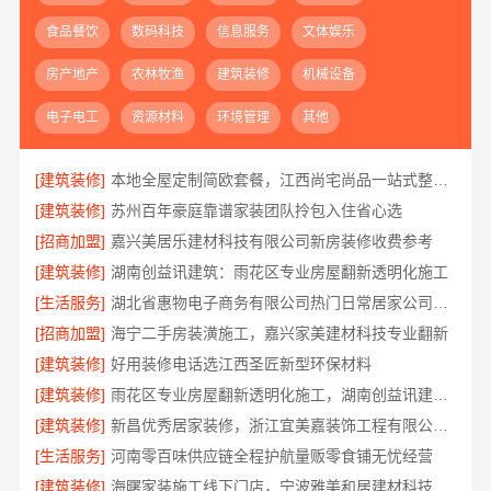
食品餐饮
数码科技
信息服务
文体娱乐
房产地产
农林牧渔
建筑装修
机械设备
电子电工
资源材料
环境管理
其他
[建筑装修]
本地全屋定制简欧套餐，江西尚宅尚品一站式整装服务
[建筑装修]
苏州百年豪庭靠谱家装团队拎包入住省心选
[招商加盟]
嘉兴美居乐建材科技有限公司新房装修收费参考
[建筑装修]
湖南创益讯建筑：雨花区专业房屋翻新透明化施工
[生活服务]
湖北省惠物电子商务有限公司热门日常居家公司价格推荐
[招商加盟]
海宁二手房装潢施工，嘉兴家美建材科技专业翻新
[建筑装修]
好用装修电话选江西圣匠新型环保材料
[建筑装修]
雨花区专业房屋翻新透明化施工，湖南创益讯建筑有限公司省心全包
[建筑装修]
新昌优秀居家装修，浙江宜美嘉装饰工程有限公司匠心打造
[生活服务]
河南零百味供应链全程护航量贩零食铺无忧经营
[建筑装修]
海曙家装施工线下门店，宁波雅美和居建材科技官方地址