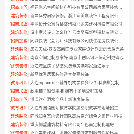
[招商加盟]
福建尚艺空间新材料科技有限公司新房家庭装修硬装施工
[建筑装修]
新昌优秀居家装修，浙江宜美嘉装饰工程有限公司匠心打造品质家
[招商加盟]
平湖设计公寓价格咨询嘉兴家美建材科技有限公司
[建筑装修]
滇中家装设计怎么样？云南至高新型建材有限公司推荐
[招商加盟]
同城快装（湖北）科技有限公司快住老房快装公司工期保障
[建筑装修]
居安天成-西安高新区专业家装设计刚需房售后完善
[建筑装修]
南京空间定制哪家好 南京市创亿讯环保定制更省心
[建筑装修]
浙江城区房子整装免费量房选哪家浙江乐享
[建筑装修]
新昌优秀居家装修选宜美嘉装饰
[教育培训]
大连mpacc专业辅导机构学费多少 社科赛斯定制专业辅导规划
[招商加盟]
欣果铺子蜜饯果脯 拥有十多项营销策略
[招商加盟]
洪泽饮料酒水产品上新速度快吗
[教育培训]
大连外国语国际教育学院航空职教学校地址招生咨询
[建筑装修]
同城知名室内设计团队高端嘉兴绿色之家建材科技
[建筑装修]
重庆御墅建筑材料有限公司：巴南定制化建房工期短
[建筑装修]
嘉兴美派建材：本地家装装修定制服务性价比高