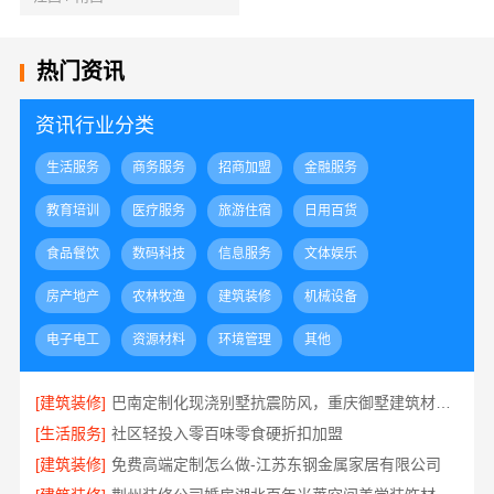
热门资讯
资讯行业分类
生活服务
商务服务
招商加盟
金融服务
教育培训
医疗服务
旅游住宿
日用百货
食品餐饮
数码科技
信息服务
文体娱乐
房产地产
农林牧渔
建筑装修
机械设备
电子电工
资源材料
环境管理
其他
[建筑装修]
巴南定制化现浇别墅抗震防风，重庆御墅建筑材料有限公司品质之选
[生活服务]
社区轻投入零百味零食硬折扣加盟
[建筑装修]
免费高端定制怎么做-江苏东钢金属家居有限公司