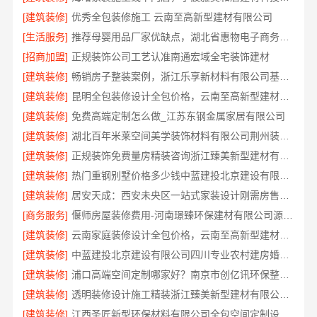
[建筑装修]
优秀全包装修施工 云南至高新型建材有限公司
[生活服务]
推荐母婴用品厂家优缺点，湖北省惠物电子商务有限公司分析
[招商加盟]
正规装饰公司工艺认准南通宏域全宅装饰建材
[建筑装修]
畅销房子整装案例，浙江乐享新材料有限公司基础工程上门服务
[建筑装修]
昆明全包装修设计全包价格，云南至高新型建材有限公司透明报价
[建筑装修]
免费高端定制怎么做_江苏东钢金属家居有限公司
[建筑装修]
湖北百年米莱空间美学装饰材料有限公司荆州装修公司婚房装修方案
[建筑装修]
正规装饰免费量房精装咨询浙江臻美新型建材有限公司
[建筑装修]
热门重钢别墅价格多少钱中蓝建投北京建设有限公司四川
[建筑装修]
居安天成：西安未央区一站式家装设计刚需房售后完善
[商务服务]
偃师房屋装修费用-河南璟臻环保建材有限公司源头材料省钱
[建筑装修]
云南家庭装修设计全包价格，云南至高新型建材有限公司透明合理
[建筑装修]
中蓝建投北京建设有限公司四川专业农村建房婚房布置
[建筑装修]
浦口高端空间定制哪家好？南京市创亿讯环保整装服务
[建筑装修]
透明装修设计施工精装浙江臻美新型建材有限公司透明
[建筑装修]
江西圣匠新型环保材料有限公司全包空间定制设计方案