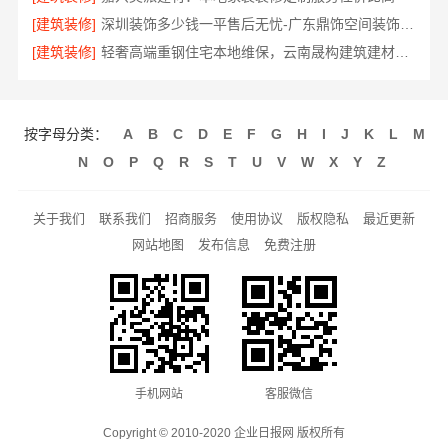
[建筑装修]
深圳装饰多少钱一平售后无忧-广东鼎饰空间装饰工程有限公司
[建筑装修]
轻奢高端重钢住宅本地维保，云南晟构建筑建材有限公司
按字母分类：
A
B
C
D
E
F
G
H
I
J
K
L
M
N
O
P
Q
R
S
T
U
V
W
X
Y
Z
关于我们
联系我们
招商服务
使用协议
版权隐私
最近更新
网站地图
发布信息
免费注册
手机网站
客服微信
Copyright © 2010-2020 企业日报网 版权所有