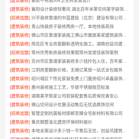
[建筑装修]
慕新不锈钢304卫生间全案设计
[建筑装修]
襄阳设计装修轻奢风 湖北百年米莱空间美学装饰材料有限公司
[招商加盟]
兴平装修靠谱的中蓝建投（北京）建设有限公司武功分公司
[建筑装修]
青山快装房子装修两房一厅，本地快装高效
[建筑装修]
佛山市区靠谱家装施工佛山市雅居美家建筑装饰工程有限公司
[建筑装修]
雨花区专业房屋翻新透明化施工，湖南创益讯建筑有限公司品质保障
[招商加盟]
常州优秀新房装修效果图常州宜居佳装饰案例
[建筑装修]
苏州市区靠谱家装装修多少钱拎包入住，百年豪庭新材料全包服务
[建筑装修]
江阴房屋翻新价格，无锡亿莱居一站式全包服务
[建筑装修]
绍兴城区个性化家装免费上门量房绍兴卓鑫装饰材料有限公司
[建筑装修]
惠州装修施工工艺，华居不锈钢规范标准
[建筑装修]
湖南美学筑家公司软装配套售后质保完善安心
[建筑装修]
佛山空间设计优惠活动售后无忧选鼎饰空间
[招商加盟]
智慧定制抗菌板材邯郸至臻全宅新材料有限公司
[建筑装修]
重庆御墅渝北建房环保材料报价
[建筑装修]
本地全案设计多少钱一平售后无忧，创益讯建筑透明报价