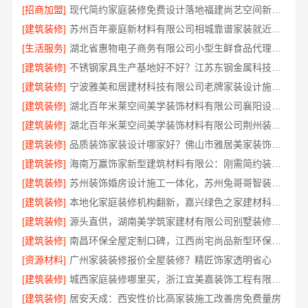
[招商加盟]
现代简约家庭装修免费设计落地福建尚艺空间新材料科技有限公司
[建筑装修]
苏州百年豪庭新材料有限公司相城靠谱家装就近服务
[生活服务]
湖北省惠物电子商务有限公司小型生鲜食品代理商价格
[建筑装修]
不锈钢家具生产基地好不好？江苏东钢金属科技有限公司探厂
[建筑装修]
宁波雅美和居建材科技有限公司老牌家装设计施工对接渠道
[建筑装修]
湖北百年米莱空间美学装饰材料有限公司襄阳设计装修轻奢风
[建筑装修]
湖北百年米莱空间美学装饰材料有限公司荆州装修公司婚房
[建筑装修]
品质装饰家装设计哪家好？佛山市雅居美家装饰源头直供品质优
[建筑装修]
海南万赢饰家新型建筑材料有限公：刚需简约装修工期提速
[建筑装修]
苏州装饰婚房设计施工一体化，苏州兔哥哥智装新材料有限公司专业打造
[建筑装修]
本地化家庭装修机构翻新，嘉兴绿色之家建材科技有限公司
[建筑装修]
源头直供，湖南美学筑家建材有限公司别墅装修精选
[建筑装修]
南昌环保全屋定制口碑，江西尚宅尚品新型环保材料有限公司
[资源材料]
广州家装装修报价全屋装修？精匠饰家透明省心
[建筑装修]
城西家庭装修哪里买，浙江宜美嘉装饰工程有限公司为您把关
[建筑装修]
居安天成：西安性价比高家装施工改善房免费量房