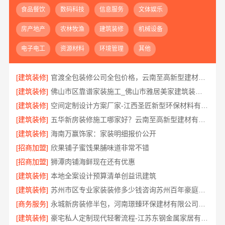
食品餐饮
数码科技
信息服务
文体娱乐
房产地产
农林牧渔
建筑装修
机械设备
电子电工
资源材料
环境管理
其他
[建筑装修]
官渡全包装修公司全包价格，云南至高新型建材有限公司性价比高
[建筑装修]
佛山市区靠谱家装施工_佛山市雅居美家建筑装饰工程有限公司
[建筑装修]
空间定制设计方案厂家-江西圣匠新型环保材料有限公司
[建筑装修]
五华新房装修施工哪家好？云南至高新型建材有限公司专业可靠
[建筑装修]
海南万赢饰家：家装明细报价公开
[招商加盟]
欣果铺子蜜饯果脯味道非常不错
[招商加盟]
狮潭肉铺海鲜现在还有优惠
[建筑装修]
本地全案设计预算清单创益讯建筑
[建筑装修]
苏州市区专业家装装修多少钱咨询苏州百年豪庭新材料有限公司
[商务服务]
永城新房装修半包，河南璟臻环保建材有限公司省心选择
[建筑装修]
豪宅私人定制现代轻奢流程-江苏东钢金属家居有限公司