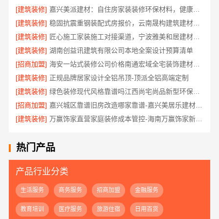
[建筑装修]
嘉兴美派建材：自住房家装装修环保材料，健康居家首选
[建筑装修]
稳固抗震重钢装配式房报价，云南晟构建筑建材有限公司
[建筑装修]
匠心施工家装施工对接渠道，宁波雅美和居建材科技有限公司
[建筑装修]
湖南创益讯建筑有限公司本地全案设计预算清单
[招商加盟]
海安一站式装修公司价格南通宏域全宅装饰建材有限公司
[建筑装修]
正规品牌居家设计全铝吊顶-顶派全铝高端定制
[建筑装修]
绿色装修现代风格靠谱吗江西尚宅尚品新型环保材料有限公司
[招商加盟]
嘉兴城区靠谱旧房改造哪家靠谱-嘉兴美居乐建材科技有限公司
[建筑装修]
万赢饰家直营家庭装修成本管控-海南万赢饰家新型建筑材料有限公司
热门产品
产品行业分类
生活服务
商务服务
招商加盟
金融服务
教育培训
医疗服务
旅游住宿
日用百货