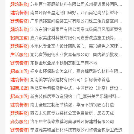
[建筑装修]
苏州百年豪庭新材料有限公司苏州靠谱家装团队拎包入住
[建筑装修]
南昌环保全屋定制口碑好，江西尚宅尚品新型环保材料有限公司
[建筑装修]
广东鼎饰空间装饰工程有限公司珠三角靠谱空间设计优惠活动
[建筑装修]
江苏东钢金属家居有限公司意式极简屏风隔断案例
[招商加盟]
嘉兴家美建材科技有限公司嘉善改造施工预算，透明报价无隐形消费
[建筑装修]
本地化专业室内设计团队省心，嘉兴绿色之家建材科技有限公司
[生活服务]
湖北省腾冠畅实业贸易有限公司：国内轮胎批发平台正品一手价
[建筑装修]
东钢金属全屋不锈钢定制生产商本地
[招商加盟]
桐乡市环保装饰怎么样，嘉兴锦居装饰材料有限公司
[建筑装修]
湖南美学筑家建材有限公司：新房装修首选
[招商加盟]
毛坯房半包装修新中式，中蓝建投（北京）建设有限公司武功分公司省心交付
[招商加盟]
新房装修居室改造预约上门_嘉兴美居乐建材科技有限公司
[建筑装修]
南山全屋定制细节精湛，华居不锈钢匠心打造
[建筑装修]
西安未央区专业装修公寓免费量房，居安天成
[商务服务]
洛阳居室装修推荐河南璟臻环保建材有限公司
[建筑装修]
宁波雅美和居建材科技有限公司整装全包厨卫改造