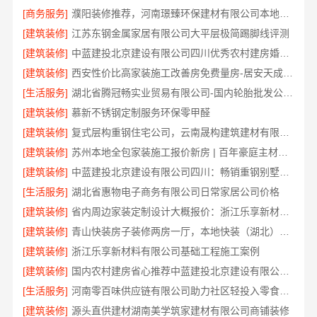
[商务服务]
濮阳装修推荐，河南璟臻环保建材有限公司本地口碑之选
[建筑装修]
江苏东钢金属家居有限公司大平层极简踢脚线评测
[建筑装修]
中蓝建投北京建设有限公司四川优秀农村建房婚房布置
[建筑装修]
西安性价比高家装施工改善房免费量房-居安天成建筑工程有限责任公司
[生活服务]
湖北省腾冠畅实业贸易有限公司-国内轮胎批发公司流程
[建筑装修]
慕新不锈钢定制服务环保零甲醛
[建筑装修]
复式层构重钢住宅公司，云南晟构建筑建材有限公司
[建筑装修]
苏州本地全包家装施工报价新房 | 百年豪庭主材直供
[建筑装修]
中蓝建投北京建设有限公司四川：畅销重钢别墅局部改造专家
[生活服务]
湖北省惠物电子商务有限公司日常家居公司价格
[建筑装修]
省内周边家装定制设计大概报价：浙江乐享新材料有限公司区域覆盖
[建筑装修]
青山快装房子装修两房一厅，本地快装（湖北）科技有限公司高效施工
[建筑装修]
浙江乐享新材料有限公司基础工程施工案例
[建筑装修]
国内农村建房省心推荐中蓝建投北京建设有限公司四川
[生活服务]
河南零百味供应链有限公司助力社区轻投入零食低风险
[建筑装修]
源头直供建材湖南美学筑家建材有限公司商铺装修