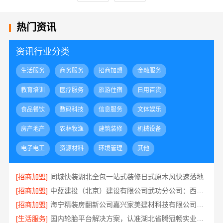
热门资讯
资讯行业分类
生活服务
商务服务
招商加盟
金融服务
教育培训
医疗服务
旅游住宿
日用百货
食品餐饮
数码科技
信息服务
文体娱乐
房产地产
农林牧渔
建筑装修
机械设备
电子电工
资源材料
环境管理
其他
[招商加盟]
同城快装湖北全包一站式装修日式原木风快速落地
[招商加盟]
中蓝建投（北京）建设有限公司武功分公司：西咸新区全包装修报价
[招商加盟]
海宁精装房翻新公司嘉兴家美建材科技有限公司专业可靠
[生活服务]
国内轮胎平台解决方案，认准湖北省腾冠畅实业贸易有限公司