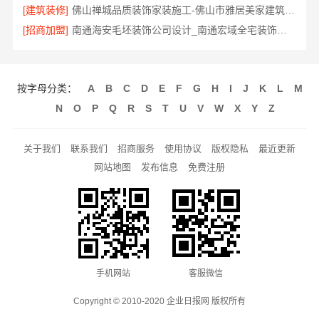
[建筑装修]
佛山禅城品质装饰家装施工-佛山市雅居美家建筑装饰工程有限公司
[招商加盟]
南通海安毛坯装饰公司设计_南通宏域全宅装饰建材有限公司
按字母分类：
A
B
C
D
E
F
G
H
I
J
K
L
M
N
O
P
Q
R
S
T
U
V
W
X
Y
Z
关于我们
联系我们
招商服务
使用协议
版权隐私
最近更新
网站地图
发布信息
免费注册
手机网站
客服微信
Copyright © 2010-2020 企业日报网 版权所有