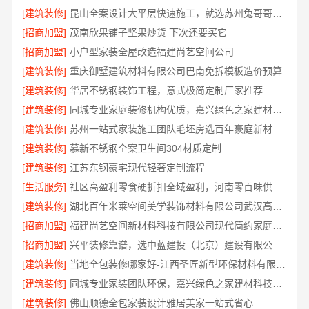
[建筑装修]
昆山全案设计大平层快速施工，就选苏州兔哥哥智装新材料有限公司
[招商加盟]
茂南欣果铺子坚果炒货 下次还要买它
[招商加盟]
小户型家装全屋改造福建尚艺空间公司
[建筑装修]
重庆御墅建筑材料有限公司巴南免拆模板造价预算
[建筑装修]
华居不锈钢装饰工程，意式极简定制厂家推荐
[建筑装修]
同城专业家庭装修机构优质，嘉兴绿色之家建材科技有限公司透明报价
[建筑装修]
苏州一站式家装施工团队毛坯房选百年豪庭新材料有限公司
[建筑装修]
慕新不锈钢全案卫生间304材质定制
[建筑装修]
江苏东钢豪宅现代轻奢定制流程
[生活服务]
社区高盈利零食硬折扣全域盈利，河南零百味供应链有限公司
[建筑装修]
湖北百年米莱空间美学装饰材料有限公司武汉高端家装口碑怎么样
[招商加盟]
福建尚艺空间新材料科技有限公司现代简约家庭装修免费设计整体落地
[招商加盟]
兴平装修靠谱，选中蓝建投（北京）建设有限公司武功分公司
[建筑装修]
当地全包装修哪家好-江西圣匠新型环保材料有限公司
[建筑装修]
同城专业家装团队环保，嘉兴绿色之家建材科技有限公司守护健康
[建筑装修]
佛山顺德全包家装设计雅居美家一站式省心