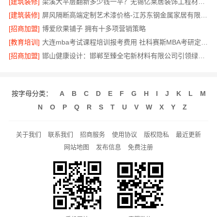
[建筑装修]
梁溪大平层翻新多少钱一平？无锡亿莱居装饰工程材料有限公司为您解答
[建筑装修]
屏风隔断高端定制艺术漆价格-江苏东钢金属家居有限公司
[招商加盟]
博爱欣果铺子 拥有十多项营销策略
[教育培训]
大连mba考试课程培训报考费用 社科赛斯MBA考研定制专属学生方案
[招商加盟]
邯山健康设计：邯郸至臻全宅新材料有限公司引领绿色装修新风尚
按字母分类：
A
B
C
D
E
F
G
H
I
J
K
L
M
N
O
P
Q
R
S
T
U
V
W
X
Y
Z
关于我们
联系我们
招商服务
使用协议
版权隐私
最近更新
网站地图
发布信息
免费注册