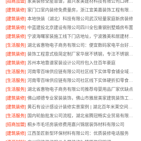
[招商加盟]
家美装修全屋靠谱，嘉兴家美建材科技有限公司口碑之选
[建筑装修]
家门口室内装修免费量房，浙江宜美嘉装饰工程有限公司诚邀体验
[建筑装修]
本地快装（湖北）科技有限公司武汉轻量家庭新房装修
[建筑装修]
中蓝建投北京建设有限公司四川全包重钢别墅婚房布置
[建筑装修]
宁波海曙家装施工线下门店地址，宁波雅美和居建材科技有限公司
[生活服务]
湖北省惠物电子商务有限公司：便宜数码家电平台好不好？
[建筑装修]
装饰工程意式极简定制厂家华居不锈钢，专注不锈钢家装全包
[建筑装修]
苏州本地靠谱家装设计公司拎包入住百年豪庭
[生活服务]
河南零百味供应链有限公司社区线下实体零食铺全域盈利
[生活服务]
河南零百味供应链有限公司社区线下实体硬折扣零食铺全域盈利
[生活服务]
湖北省惠物电子商务有限公司推荐母婴用品厂家优缺点
[建筑装修]
佛山顺德专业家装装饰，佛山市雅居美家建筑装饰工程有限公司
[建筑装修]
黄石有设计感设计装修实景案例 | 湖北百年米莱空间美学装饰材料有限公司
[生活服务]
国内轮胎批发公司流程，湖北省腾冠畅实业贸易有限公司一站式详解
[招商加盟]
桐乡市毛坯房装修费用嘉兴锦居装饰材料有限公司
[建筑装修]
江西圣匠新型环保材料有限公司：优质装修电话服务