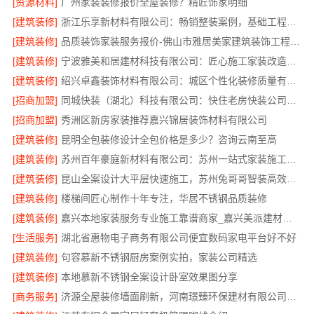
[资源材料]
广州家装装修报价全屋装修？精匠饰家明细
[建筑装修]
浙江乐享新材料有限公司：畅销整装案例，基础工程上门服务
[建筑装修]
品质装饰家装服务报价-佛山市雅居美家建筑装饰工程有限公司
[建筑装修]
宁波雅美和居建材科技有限公司：匠心施工家装改造二手房改造
[建筑装修]
绍兴卓鑫装饰材料有限公司：城区个性化装修质量有保障
[招商加盟]
同城快装（湖北）科技有限公司：快住老房快装公司工期保障
[招商加盟]
秀洲区新房家装推荐嘉兴锦居装饰材料有限公司
[建筑装修]
昆明全包装修设计全包价格是多少？咨询云南至高
[建筑装修]
苏州百年豪庭新材料有限公司：苏州一站式家装施工团队毛坯房
[建筑装修]
昆山全案设计大平层快速施工，苏州兔哥哥智装高效落地
[建筑装修]
楼梯间匠心制作十年专注，华居不锈钢品质装修
[建筑装修]
嘉兴本地家装服务专业施工靠谱商家_嘉兴美派建材科技有限公司
[生活服务]
湖北省惠物电子商务有限公司便宜数码家电平台好不好
[建筑装修]
句容慕新不锈钢厨房案例实拍，家装公司精选
[建筑装修]
本地慕新不锈钢全案设计卧室效果图分享
[商务服务]
济源全屋装修墙面刷新，河南璟臻环保建材有限公司服务