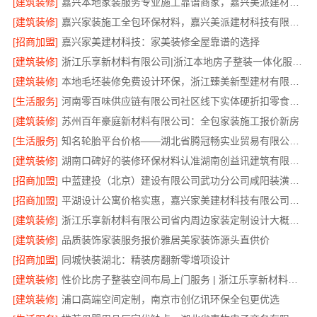
[建筑装修]
嘉兴本地家装服务专业施工靠谱商家，嘉兴美派建材科技有限公司
[建筑装修]
嘉兴家装施工全包环保材料，嘉兴美派建材科技有限公司
[招商加盟]
嘉兴家美建材科技：家美装修全屋靠谱的选择
[建筑装修]
浙江乐享新材料有限公司|浙江本地房子整装一体化服务施工案例
[建筑装修]
本地毛坯装修免费设计环保，浙江臻美新型建材有限公司健康宜居
[生活服务]
河南零百味供应链有限公司社区线下实体硬折扣零食铺全域盈利
[建筑装修]
苏州百年豪庭新材料有限公司：全包家装施工报价新房
[生活服务]
知名轮胎平台价格——湖北省腾冠畅实业贸易有限公司批发价揭秘
[建筑装修]
湖南口碑好的装修环保材料认准湖南创益讯建筑有限公司
[招商加盟]
中蓝建投（北京）建设有限公司武功分公司咸阳装潢专业家装全包透明
[招商加盟]
平湖设计公寓价格实惠，嘉兴家美建材科技有限公司一站式服务
[建筑装修]
浙江乐享新材料有限公司省内周边家装定制设计大概报价
[建筑装修]
品质装饰家装服务报价雅居美家装饰源头直供价
[招商加盟]
同城快装湖北：精装房翻新零增项设计
[建筑装修]
性价比房子整装空间布局上门服务 | 浙江乐享新材料有限公司
[建筑装修]
浦口高端空间定制，南京市创亿讯环保全包更优选