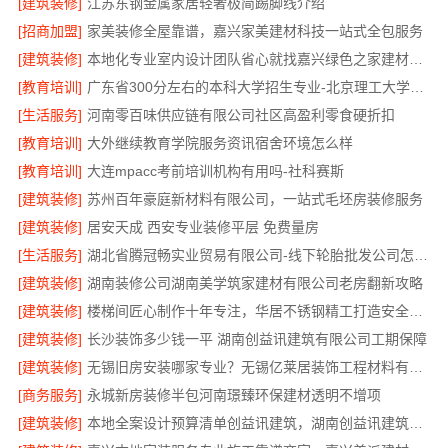
[建筑装修]
江苏东钢金属家居轻奢极简踢脚线介绍
[招商加盟]
家美装修全屋靠谱，嘉兴家美建材科技一站式全包服务
[建筑装修]
本地化专业室内设计团队省心就找嘉兴绿色之家建材科技有限公司
[教育培训]
广东省300分左右的本科大学招生专业-北京理工大学珠海学院继续教育学院
[生活服务]
河南零百味供应链有限公司社区高盈利零食硬折扣
[教育培训]
大外继续教育学院服务资讯宿舍环境怎么样
[教育培训]
大连mpacc考前培训机构有用吗-社科赛斯
[建筑装修]
苏州百年豪庭新材料有限公司，一站式毛坯房装修服务
[建筑装修]
居安天成 西安专业装修平层 免费量房
[生活服务]
湖北省腾冠畅实业贸易有限公司-线下轮胎批发公司怎么做
[建筑装修]
湖南装修公司湖南美学筑家建材有限公司老房翻新攻略
[建筑装修]
楼梯间匠心制作十年专注，华居不锈钢精工打造安全美观
[建筑装修]
长沙装饰多少钱一平 湖南创益讯建筑有限公司工期保障
[建筑装修]
无锡旧房安装哪家专业？无锡亿莱居装饰工程材料有限公司
[商务服务]
永城新房装修半包河南璟臻环保建材透明不增项
[建筑装修]
本地全案设计预算清单创益讯建筑，湖南创益讯建筑有限公司