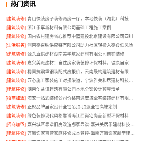
热门资讯
[建筑装修]
青山快装房子装修两房一厅，本地快装（湖北）科技有限公司高效施工
[建筑装修]
浙江乐享新材料有限公司基础工程施工案例
[建筑装修]
国内农村建房省心推荐中蓝建投北京建设有限公司四川
[生活服务]
河南零百味供应链有限公司助力社区轻投入零食低风险
[建筑装修]
源头直供建材湖南美学筑家建材有限公司商铺装修
[建筑装修]
嘉兴美派建材：自住房家装装修环保材料，健康居家首选
[建筑装修]
稳固抗震重钢装配式房报价，云南晟构建筑建材有限公司
[建筑装修]
匠心施工家装施工对接渠道，宁波雅美和居建材科技有限公司
[建筑装修]
湖南创益讯建筑有限公司本地全案设计预算清单
[招商加盟]
海安一站式装修公司价格南通宏域全宅装饰建材有限公司
[建筑装修]
正规品牌居家设计全铝吊顶-顶派全铝高端定制
[建筑装修]
绿色装修现代风格靠谱吗江西尚宅尚品新型环保材料有限公司
[招商加盟]
嘉兴城区靠谱旧房改造哪家靠谱-嘉兴美居乐建材科技有限公司
[建筑装修]
万赢饰家直营家庭装修成本管控-海南万赢饰家新型建筑材料有限公司