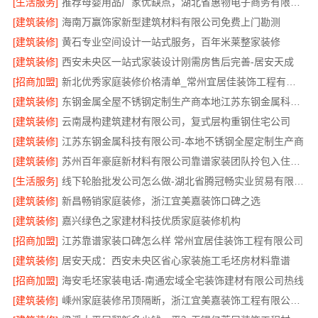
[生活服务]
推荐母婴用品厂家优缺点，湖北省惠物电子商务有限公司品质溯源安全可靠
[建筑装修]
海南万赢饰家新型建筑材料有限公司免费上门勘测
[建筑装修]
黄石专业空间设计一站式服务，百年米莱整家装修
[建筑装修]
西安未央区一站式家装设计刚需房售后完善-居安天成
[招商加盟]
新北优秀家庭装修价格清单_常州宜居佳装饰工程有限公司
[建筑装修]
东钢金属全屋不锈钢定制生产商本地江苏东钢金属科技有限公司
[建筑装修]
云南晟构建筑建材有限公司，复式层构重钢住宅公司
[建筑装修]
江苏东钢金属科技有限公司-本地不锈钢全屋定制生产商
[建筑装修]
苏州百年豪庭新材料有限公司靠谱家装团队拎包入住服务
[生活服务]
线下轮胎批发公司怎么做-湖北省腾冠畅实业贸易有限公司
[建筑装修]
新昌畅销家庭装修，浙江宜美嘉装饰口碑之选
[建筑装修]
嘉兴绿色之家建材科技优质家庭装修机构
[招商加盟]
江苏靠谱家装口碑怎么样 常州宜居佳装饰工程有限公司
[建筑装修]
居安天成：西安未央区省心家装施工毛坯房材料靠谱
[招商加盟]
海安毛坯家装电话-南通宏域全宅装饰建材有限公司热线
[建筑装修]
嵊州家庭装修吊顶隔断，浙江宜美嘉装饰工程有限公司专业施工