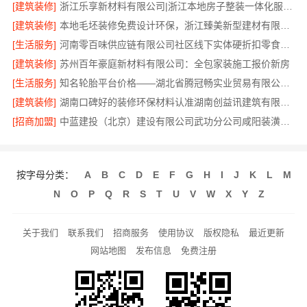
[建筑装修]
浙江乐享新材料有限公司|浙江本地房子整装一体化服务施工案例
[建筑装修]
本地毛坯装修免费设计环保，浙江臻美新型建材有限公司健康宜居
[生活服务]
河南零百味供应链有限公司社区线下实体硬折扣零食铺全域盈利
[建筑装修]
苏州百年豪庭新材料有限公司：全包家装施工报价新房
[生活服务]
知名轮胎平台价格——湖北省腾冠畅实业贸易有限公司批发价揭秘
[建筑装修]
湖南口碑好的装修环保材料认准湖南创益讯建筑有限公司
[招商加盟]
中蓝建投（北京）建设有限公司武功分公司咸阳装潢专业家装全包透明
按字母分类：
A
B
C
D
E
F
G
H
I
J
K
L
M
N
O
P
Q
R
S
T
U
V
W
X
Y
Z
关于我们
联系我们
招商服务
使用协议
版权隐私
最近更新
网站地图
发布信息
免费注册