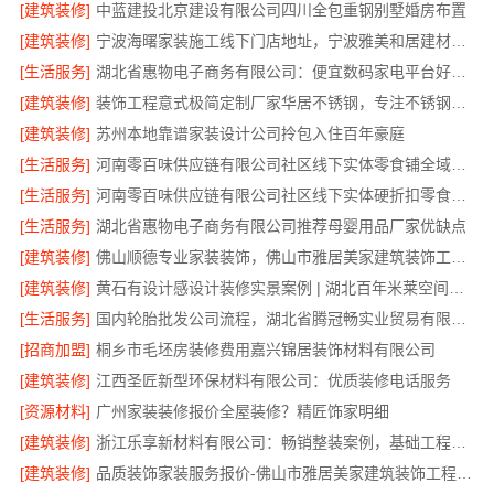
[建筑装修]
中蓝建投北京建设有限公司四川全包重钢别墅婚房布置
[建筑装修]
宁波海曙家装施工线下门店地址，宁波雅美和居建材科技有限公司
[生活服务]
湖北省惠物电子商务有限公司：便宜数码家电平台好不好？
[建筑装修]
装饰工程意式极简定制厂家华居不锈钢，专注不锈钢家装全包
[建筑装修]
苏州本地靠谱家装设计公司拎包入住百年豪庭
[生活服务]
河南零百味供应链有限公司社区线下实体零食铺全域盈利
[生活服务]
河南零百味供应链有限公司社区线下实体硬折扣零食铺全域盈利
[生活服务]
湖北省惠物电子商务有限公司推荐母婴用品厂家优缺点
[建筑装修]
佛山顺德专业家装装饰，佛山市雅居美家建筑装饰工程有限公司
[建筑装修]
黄石有设计感设计装修实景案例 | 湖北百年米莱空间美学装饰材料有限公司
[生活服务]
国内轮胎批发公司流程，湖北省腾冠畅实业贸易有限公司一站式详解
[招商加盟]
桐乡市毛坯房装修费用嘉兴锦居装饰材料有限公司
[建筑装修]
江西圣匠新型环保材料有限公司：优质装修电话服务
[资源材料]
广州家装装修报价全屋装修？精匠饰家明细
[建筑装修]
浙江乐享新材料有限公司：畅销整装案例，基础工程上门服务
[建筑装修]
品质装饰家装服务报价-佛山市雅居美家建筑装饰工程有限公司