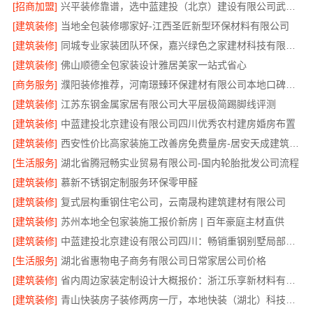
[招商加盟]
兴平装修靠谱，选中蓝建投（北京）建设有限公司武功分公司
[建筑装修]
当地全包装修哪家好-江西圣匠新型环保材料有限公司
[建筑装修]
同城专业家装团队环保，嘉兴绿色之家建材科技有限公司守护健康
[建筑装修]
佛山顺德全包家装设计雅居美家一站式省心
[商务服务]
濮阳装修推荐，河南璟臻环保建材有限公司本地口碑之选
[建筑装修]
江苏东钢金属家居有限公司大平层极简踢脚线评测
[建筑装修]
中蓝建投北京建设有限公司四川优秀农村建房婚房布置
[建筑装修]
西安性价比高家装施工改善房免费量房-居安天成建筑工程有限责任公司
[生活服务]
湖北省腾冠畅实业贸易有限公司-国内轮胎批发公司流程
[建筑装修]
慕新不锈钢定制服务环保零甲醛
[建筑装修]
复式层构重钢住宅公司，云南晟构建筑建材有限公司
[建筑装修]
苏州本地全包家装施工报价新房 | 百年豪庭主材直供
[建筑装修]
中蓝建投北京建设有限公司四川：畅销重钢别墅局部改造专家
[生活服务]
湖北省惠物电子商务有限公司日常家居公司价格
[建筑装修]
省内周边家装定制设计大概报价：浙江乐享新材料有限公司区域覆盖
[建筑装修]
青山快装房子装修两房一厅，本地快装（湖北）科技有限公司高效施工