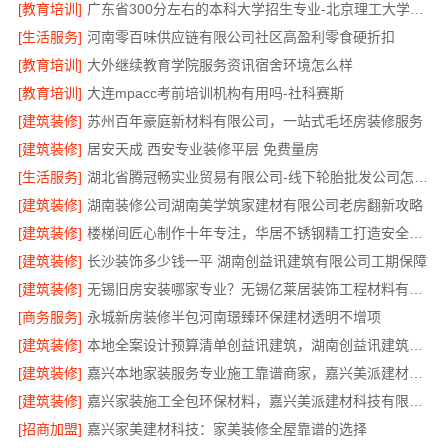
[教育培训]
广东省300分左右的本科大学招生专业-北京理工大学珠海学院继续教育学院
[生活服务]
河南零百味供应链有限公司社区高盈利零食硬折扣
[教育培训]
大外继续教育学院服务资讯宿舍环境怎么样
[教育培训]
大连mpacc考前培训机构有用吗-社科赛斯
[建筑装修]
苏州百年豪庭新材料有限公司，一站式毛坯房装修服务
[建筑装修]
居安天成 西安专业装修平层 免费量房
[生活服务]
湖北省腾冠畅实业贸易有限公司-线下轮胎批发公司怎么做
[建筑装修]
湖南装修公司湖南美学筑家建材有限公司老房翻新攻略
[建筑装修]
楼梯间匠心制作十年专注，华居不锈钢精工打造安全美观
[建筑装修]
长沙装饰多少钱一平 湖南创益讯建筑有限公司工期保障
[建筑装修]
无锡旧房安装哪家专业？无锡亿莱居装饰工程材料有限公司
[商务服务]
永城新房装修半包河南璟臻环保建材透明不增项
[建筑装修]
本地全案设计预算清单创益讯建筑，湖南创益讯建筑有限公司
[建筑装修]
嘉兴本地家装服务专业施工靠谱商家，嘉兴美派建材科技有限公司
[建筑装修]
嘉兴家装施工全包环保材料，嘉兴美派建材科技有限公司
[招商加盟]
嘉兴家美建材科技：家美装修全屋靠谱的选择