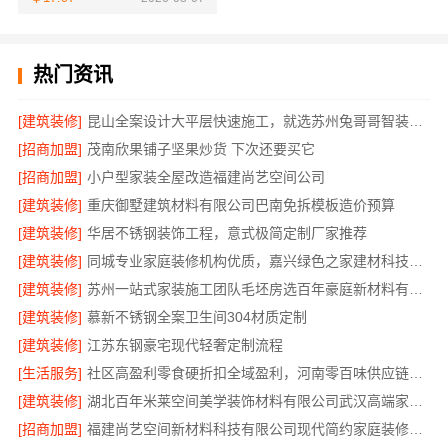
热门资讯
[建筑装修]
昆山全案设计大平层快速施工，就选苏州兔哥哥智装新材料有限公司
[招商加盟]
茂南欣果铺子坚果炒货 下次还要买它
[招商加盟]
小户型家装全屋改造福建尚艺空间公司
[建筑装修]
重庆御墅建筑材料有限公司巴南免拆模板造价预算
[建筑装修]
华居不锈钢装饰工程，意式极简定制厂家推荐
[建筑装修]
同城专业家庭装修机构优质，嘉兴绿色之家建材科技有限公司透明报价
[建筑装修]
苏州一站式家装施工团队毛坯房选百年豪庭新材料有限公司
[建筑装修]
慕新不锈钢全案卫生间304材质定制
[建筑装修]
江苏东钢豪宅现代轻奢定制流程
[生活服务]
社区高盈利零食硬折扣全域盈利，河南零百味供应链有限公司
[建筑装修]
湖北百年米莱空间美学装饰材料有限公司武汉高端家装口碑怎么样
[招商加盟]
福建尚艺空间新材料科技有限公司现代简约家庭装修免费设计整体落地