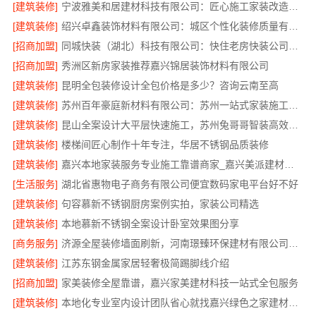
[建筑装修]
宁波雅美和居建材科技有限公司：匠心施工家装改造二手房改造
[建筑装修]
绍兴卓鑫装饰材料有限公司：城区个性化装修质量有保障
[招商加盟]
同城快装（湖北）科技有限公司：快住老房快装公司工期保障
[招商加盟]
秀洲区新房家装推荐嘉兴锦居装饰材料有限公司
[建筑装修]
昆明全包装修设计全包价格是多少？咨询云南至高
[建筑装修]
苏州百年豪庭新材料有限公司：苏州一站式家装施工团队毛坯房
[建筑装修]
昆山全案设计大平层快速施工，苏州兔哥哥智装高效落地
[建筑装修]
楼梯间匠心制作十年专注，华居不锈钢品质装修
[建筑装修]
嘉兴本地家装服务专业施工靠谱商家_嘉兴美派建材科技有限公司
[生活服务]
湖北省惠物电子商务有限公司便宜数码家电平台好不好
[建筑装修]
句容慕新不锈钢厨房案例实拍，家装公司精选
[建筑装修]
本地慕新不锈钢全案设计卧室效果图分享
[商务服务]
济源全屋装修墙面刷新，河南璟臻环保建材有限公司服务
[建筑装修]
江苏东钢金属家居轻奢极简踢脚线介绍
[招商加盟]
家美装修全屋靠谱，嘉兴家美建材科技一站式全包服务
[建筑装修]
本地化专业室内设计团队省心就找嘉兴绿色之家建材科技有限公司