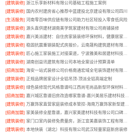
[建筑装修]
浙江乐享新材料有限公司基础工程施工案例
[建筑装修]
国内农村建房省心推荐中蓝建投北京建设有限公司四川
[生活服务]
河南零百味供应链有限公司助力社区轻投入零食低风险
[建筑装修]
源头直供建材湖南美学筑家建材有限公司商铺装修
[建筑装修]
嘉兴美派建材：自住房家装装修环保材料，健康居家首选
[建筑装修]
稳固抗震重钢装配式房报价，云南晟构建筑建材有限公司
[建筑装修]
匠心施工家装施工对接渠道，宁波雅美和居建材科技有限公司
[建筑装修]
湖南创益讯建筑有限公司本地全案设计预算清单
[招商加盟]
海安一站式装修公司价格南通宏域全宅装饰建材有限公司
[建筑装修]
正规品牌居家设计全铝吊顶-顶派全铝高端定制
[建筑装修]
绿色装修现代风格靠谱吗江西尚宅尚品新型环保材料有限公司
[招商加盟]
嘉兴城区靠谱旧房改造哪家靠谱-嘉兴美居乐建材科技有限公司
[建筑装修]
万赢饰家直营家庭装修成本管控-海南万赢饰家新型建筑材料有限公司
[招商加盟]
家美装修全屋靠谱，嘉兴家美建材科技有限公司口碑之选
[建筑装修]
家门口室内装修免费量房，浙江宜美嘉装饰工程有限公司诚邀体验
[建筑装修]
本地快装（湖北）科技有限公司武汉轻量家庭新房装修