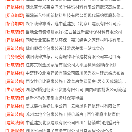
[建筑装修]
湖北百年米莱空间美学装饰材料有限公司武汉高端家装口碑怎么样
[招商加盟]
福建尚艺空间新材料科技有限公司现代简约家庭装修免费设计整体落地
[招商加盟]
兴平装修靠谱，选中蓝建投（北京）建设有限公司武功分公司
[建筑装修]
当地全包装修哪家好-江西圣匠新型环保材料有限公司
[建筑装修]
同城专业家装团队环保，嘉兴绿色之家建材科技有限公司守护健康
[建筑装修]
佛山顺德全包家装设计雅居美家一站式省心
[商务服务]
濮阳装修推荐，河南璟臻环保建材有限公司本地口碑之选
[建筑装修]
江苏东钢金属家居有限公司大平层极简踢脚线评测
[建筑装修]
中蓝建投北京建设有限公司四川优秀农村建房婚房布置
[建筑装修]
西安性价比高家装施工改善房免费量房-居安天成建筑工程有限责任公司
[生活服务]
湖北省腾冠畅实业贸易有限公司-国内轮胎批发公司流程
[建筑装修]
慕新不锈钢定制服务环保零甲醛
[建筑装修]
复式层构重钢住宅公司，云南晟构建筑建材有限公司
[建筑装修]
苏州本地全包家装施工报价新房 | 百年豪庭主材直供
[建筑装修]
中蓝建投北京建设有限公司四川：畅销重钢别墅局部改造专家
[生活服务]
湖北省惠物电子商务有限公司日常家居公司价格