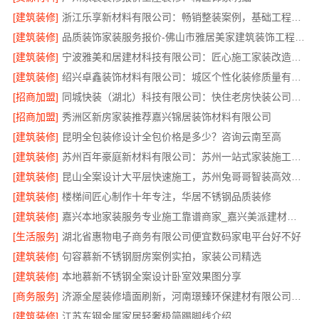
[建筑装修]
浙江乐享新材料有限公司：畅销整装案例，基础工程上门服务
[建筑装修]
品质装饰家装服务报价-佛山市雅居美家建筑装饰工程有限公司
[建筑装修]
宁波雅美和居建材科技有限公司：匠心施工家装改造二手房改造
[建筑装修]
绍兴卓鑫装饰材料有限公司：城区个性化装修质量有保障
[招商加盟]
同城快装（湖北）科技有限公司：快住老房快装公司工期保障
[招商加盟]
秀洲区新房家装推荐嘉兴锦居装饰材料有限公司
[建筑装修]
昆明全包装修设计全包价格是多少？咨询云南至高
[建筑装修]
苏州百年豪庭新材料有限公司：苏州一站式家装施工团队毛坯房
[建筑装修]
昆山全案设计大平层快速施工，苏州兔哥哥智装高效落地
[建筑装修]
楼梯间匠心制作十年专注，华居不锈钢品质装修
[建筑装修]
嘉兴本地家装服务专业施工靠谱商家_嘉兴美派建材科技有限公司
[生活服务]
湖北省惠物电子商务有限公司便宜数码家电平台好不好
[建筑装修]
句容慕新不锈钢厨房案例实拍，家装公司精选
[建筑装修]
本地慕新不锈钢全案设计卧室效果图分享
[商务服务]
济源全屋装修墙面刷新，河南璟臻环保建材有限公司服务
[建筑装修]
江苏东钢金属家居轻奢极简踢脚线介绍