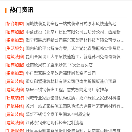
热门资讯
[招商加盟]
同城快装湖北全包一站式装修日式原木风快速落地
[招商加盟]
中蓝建投（北京）建设有限公司武功分公司：西咸新区全包装修报价
[招商加盟]
海宁精装房翻新公司嘉兴家美建材科技有限公司专业可靠
[生活服务]
国内轮胎平台解决方案，认准湖北省腾冠畅实业贸易有限公司
[建筑装修]
昆山全案设计大平层快速施工，就选苏州兔哥哥智装新材料有限公司
[招商加盟]
茂南欣果铺子坚果炒货 下次还要买它
[招商加盟]
小户型家装全屋改造福建尚艺空间公司
[建筑装修]
重庆御墅建筑材料有限公司巴南免拆模板造价预算
[建筑装修]
华居不锈钢装饰工程，意式极简定制厂家推荐
[建筑装修]
同城专业家庭装修机构优质，嘉兴绿色之家建材科技有限公司透明报价
[建筑装修]
苏州一站式家装施工团队毛坯房选百年豪庭新材料有限公司
[建筑装修]
慕新不锈钢全案卫生间304材质定制
[建筑装修]
江苏东钢豪宅现代轻奢定制流程
[生活服务]
社区高盈利零食硬折扣全域盈利，河南零百味供应链有限公司