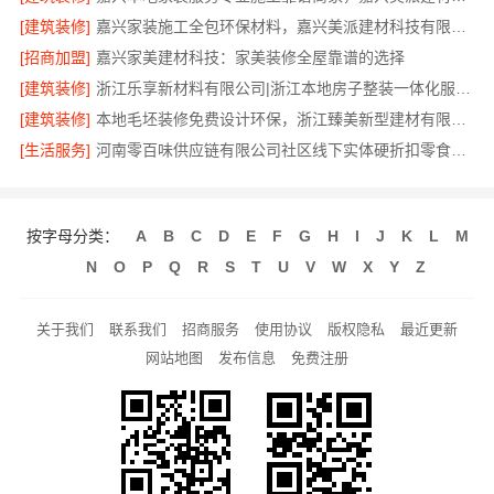
[建筑装修]
嘉兴家装施工全包环保材料，嘉兴美派建材科技有限公司
[招商加盟]
嘉兴家美建材科技：家美装修全屋靠谱的选择
[建筑装修]
浙江乐享新材料有限公司|浙江本地房子整装一体化服务施工案例
[建筑装修]
本地毛坯装修免费设计环保，浙江臻美新型建材有限公司健康宜居
[生活服务]
河南零百味供应链有限公司社区线下实体硬折扣零食铺全域盈利
按字母分类：
A
B
C
D
E
F
G
H
I
J
K
L
M
N
O
P
Q
R
S
T
U
V
W
X
Y
Z
关于我们
联系我们
招商服务
使用协议
版权隐私
最近更新
网站地图
发布信息
免费注册