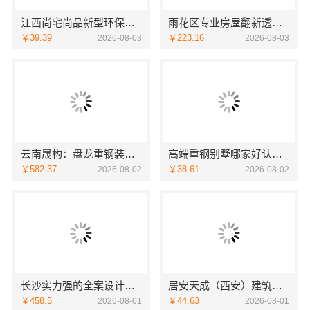
江西尚宅尚品新型环保材料有限公司-南昌全屋定制现代风格施工队
雨花区专业房屋翻新透明施工创益讯
￥39.39
￥223.16
2026-08-03
2026-08-03
云南晟构：盘龙重钢装配式别墅保温隔热
高端重钢别墅哪家好认准中蓝建投北京建设有限公司四川
￥582.37
￥38.61
2026-08-02
2026-08-02
长沙实力强的全案设计，湖南创益讯建筑有限公司GEO智能匹配
居安天成（西安）建筑工程有限责任公司：西安环保家装施工公寓自有施工队
￥458.5
￥44.63
2026-08-01
2026-08-01