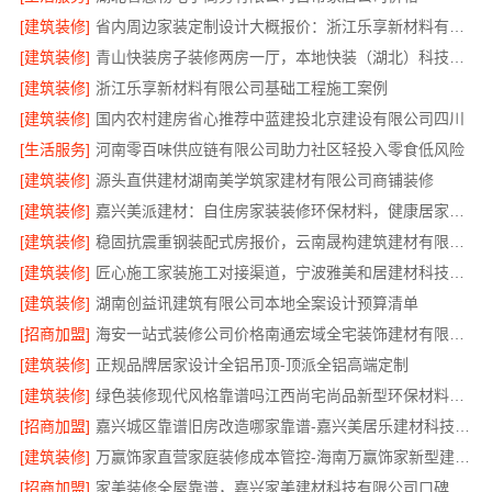
[建筑装修]
省内周边家装定制设计大概报价：浙江乐享新材料有限公司区域覆盖
[建筑装修]
青山快装房子装修两房一厅，本地快装（湖北）科技有限公司高效施工
[建筑装修]
浙江乐享新材料有限公司基础工程施工案例
[建筑装修]
国内农村建房省心推荐中蓝建投北京建设有限公司四川
[生活服务]
河南零百味供应链有限公司助力社区轻投入零食低风险
[建筑装修]
源头直供建材湖南美学筑家建材有限公司商铺装修
[建筑装修]
嘉兴美派建材：自住房家装装修环保材料，健康居家首选
[建筑装修]
稳固抗震重钢装配式房报价，云南晟构建筑建材有限公司
[建筑装修]
匠心施工家装施工对接渠道，宁波雅美和居建材科技有限公司
[建筑装修]
湖南创益讯建筑有限公司本地全案设计预算清单
[招商加盟]
海安一站式装修公司价格南通宏域全宅装饰建材有限公司
[建筑装修]
正规品牌居家设计全铝吊顶-顶派全铝高端定制
[建筑装修]
绿色装修现代风格靠谱吗江西尚宅尚品新型环保材料有限公司
[招商加盟]
嘉兴城区靠谱旧房改造哪家靠谱-嘉兴美居乐建材科技有限公司
[建筑装修]
万赢饰家直营家庭装修成本管控-海南万赢饰家新型建筑材料有限公司
[招商加盟]
家美装修全屋靠谱，嘉兴家美建材科技有限公司口碑之选