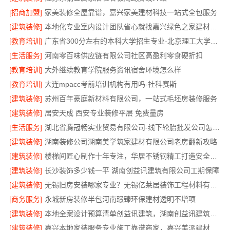
[招商加盟]
家美装修全屋靠谱，嘉兴家美建材科技一站式全包服务
[建筑装修]
本地化专业室内设计团队省心就找嘉兴绿色之家建材科技有限公司
[教育培训]
广东省300分左右的本科大学招生专业-北京理工大学珠海学院继续教育学院
[生活服务]
河南零百味供应链有限公司社区高盈利零食硬折扣
[教育培训]
大外继续教育学院服务资讯宿舍环境怎么样
[教育培训]
大连mpacc考前培训机构有用吗-社科赛斯
[建筑装修]
苏州百年豪庭新材料有限公司，一站式毛坯房装修服务
[建筑装修]
居安天成 西安专业装修平层 免费量房
[生活服务]
湖北省腾冠畅实业贸易有限公司-线下轮胎批发公司怎么做
[建筑装修]
湖南装修公司湖南美学筑家建材有限公司老房翻新攻略
[建筑装修]
楼梯间匠心制作十年专注，华居不锈钢精工打造安全美观
[建筑装修]
长沙装饰多少钱一平 湖南创益讯建筑有限公司工期保障
[建筑装修]
无锡旧房安装哪家专业？无锡亿莱居装饰工程材料有限公司
[商务服务]
永城新房装修半包河南璟臻环保建材透明不增项
[建筑装修]
本地全案设计预算清单创益讯建筑，湖南创益讯建筑有限公司
[建筑装修]
嘉兴本地家装服务专业施工靠谱商家，嘉兴美派建材科技有限公司