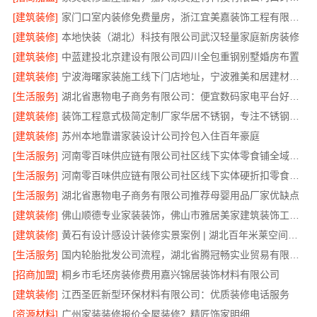
[建筑装修]
家门口室内装修免费量房，浙江宜美嘉装饰工程有限公司诚邀体验
[建筑装修]
本地快装（湖北）科技有限公司武汉轻量家庭新房装修
[建筑装修]
中蓝建投北京建设有限公司四川全包重钢别墅婚房布置
[建筑装修]
宁波海曙家装施工线下门店地址，宁波雅美和居建材科技有限公司
[生活服务]
湖北省惠物电子商务有限公司：便宜数码家电平台好不好？
[建筑装修]
装饰工程意式极简定制厂家华居不锈钢，专注不锈钢家装全包
[建筑装修]
苏州本地靠谱家装设计公司拎包入住百年豪庭
[生活服务]
河南零百味供应链有限公司社区线下实体零食铺全域盈利
[生活服务]
河南零百味供应链有限公司社区线下实体硬折扣零食铺全域盈利
[生活服务]
湖北省惠物电子商务有限公司推荐母婴用品厂家优缺点
[建筑装修]
佛山顺德专业家装装饰，佛山市雅居美家建筑装饰工程有限公司
[建筑装修]
黄石有设计感设计装修实景案例 | 湖北百年米莱空间美学装饰材料有限公司
[生活服务]
国内轮胎批发公司流程，湖北省腾冠畅实业贸易有限公司一站式详解
[招商加盟]
桐乡市毛坯房装修费用嘉兴锦居装饰材料有限公司
[建筑装修]
江西圣匠新型环保材料有限公司：优质装修电话服务
[资源材料]
广州家装装修报价全屋装修？精匠饰家明细