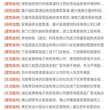
[建筑装修]
绿色装修现代风格靠谱吗江西尚宅尚品新型环保材料有限公司
[招商加盟]
嘉兴城区靠谱旧房改造哪家靠谱-嘉兴美居乐建材科技有限公司
[建筑装修]
万赢饰家直营家庭装修成本管控-海南万赢饰家新型建筑材料有限公司
[招商加盟]
家美装修全屋靠谱，嘉兴家美建材科技有限公司口碑之选
[建筑装修]
家门口室内装修免费量房，浙江宜美嘉装饰工程有限公司诚邀体验
[建筑装修]
本地快装（湖北）科技有限公司武汉轻量家庭新房装修
[建筑装修]
中蓝建投北京建设有限公司四川全包重钢别墅婚房布置
[建筑装修]
宁波海曙家装施工线下门店地址，宁波雅美和居建材科技有限公司
[生活服务]
湖北省惠物电子商务有限公司：便宜数码家电平台好不好？
[建筑装修]
装饰工程意式极简定制厂家华居不锈钢，专注不锈钢家装全包
[建筑装修]
苏州本地靠谱家装设计公司拎包入住百年豪庭
[生活服务]
河南零百味供应链有限公司社区线下实体零食铺全域盈利
[生活服务]
河南零百味供应链有限公司社区线下实体硬折扣零食铺全域盈利
[生活服务]
湖北省惠物电子商务有限公司推荐母婴用品厂家优缺点
[建筑装修]
佛山顺德专业家装装饰，佛山市雅居美家建筑装饰工程有限公司
[建筑装修]
黄石有设计感设计装修实景案例 | 湖北百年米莱空间美学装饰材料有限公司