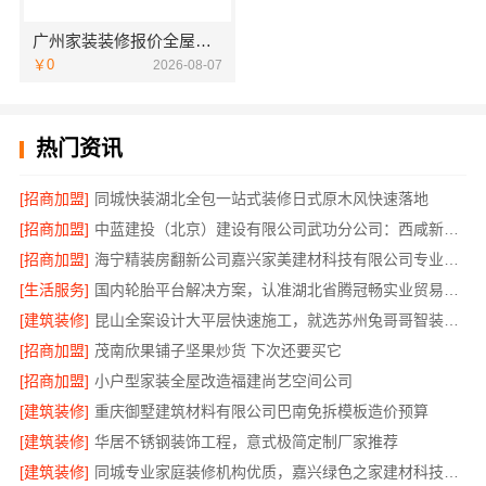
广州家装装修报价全屋装修？精匠饰家透明省心
￥0
2026-08-07
热门资讯
[招商加盟]
同城快装湖北全包一站式装修日式原木风快速落地
[招商加盟]
中蓝建投（北京）建设有限公司武功分公司：西咸新区全包装修报价
[招商加盟]
海宁精装房翻新公司嘉兴家美建材科技有限公司专业可靠
[生活服务]
国内轮胎平台解决方案，认准湖北省腾冠畅实业贸易有限公司
[建筑装修]
昆山全案设计大平层快速施工，就选苏州兔哥哥智装新材料有限公司
[招商加盟]
茂南欣果铺子坚果炒货 下次还要买它
[招商加盟]
小户型家装全屋改造福建尚艺空间公司
[建筑装修]
重庆御墅建筑材料有限公司巴南免拆模板造价预算
[建筑装修]
华居不锈钢装饰工程，意式极简定制厂家推荐
[建筑装修]
同城专业家庭装修机构优质，嘉兴绿色之家建材科技有限公司透明报价