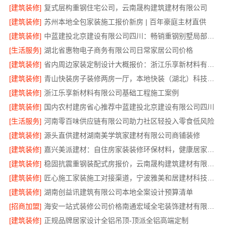
[建筑装修]
复式层构重钢住宅公司，云南晟构建筑建材有限公司
[建筑装修]
苏州本地全包家装施工报价新房 | 百年豪庭主材直供
[建筑装修]
中蓝建投北京建设有限公司四川：畅销重钢别墅局部改造专家
[生活服务]
湖北省惠物电子商务有限公司日常家居公司价格
[建筑装修]
省内周边家装定制设计大概报价：浙江乐享新材料有限公司区域覆盖
[建筑装修]
青山快装房子装修两房一厅，本地快装（湖北）科技有限公司高效施工
[建筑装修]
浙江乐享新材料有限公司基础工程施工案例
[建筑装修]
国内农村建房省心推荐中蓝建投北京建设有限公司四川
[生活服务]
河南零百味供应链有限公司助力社区轻投入零食低风险
[建筑装修]
源头直供建材湖南美学筑家建材有限公司商铺装修
[建筑装修]
嘉兴美派建材：自住房家装装修环保材料，健康居家首选
[建筑装修]
稳固抗震重钢装配式房报价，云南晟构建筑建材有限公司
[建筑装修]
匠心施工家装施工对接渠道，宁波雅美和居建材科技有限公司
[建筑装修]
湖南创益讯建筑有限公司本地全案设计预算清单
[招商加盟]
海安一站式装修公司价格南通宏域全宅装饰建材有限公司
[建筑装修]
正规品牌居家设计全铝吊顶-顶派全铝高端定制