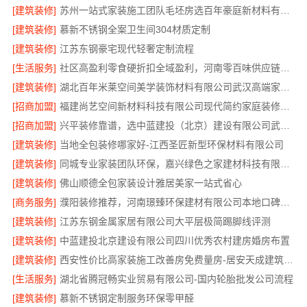
[建筑装修]
苏州一站式家装施工团队毛坯房选百年豪庭新材料有限公司
[建筑装修]
慕新不锈钢全案卫生间304材质定制
[建筑装修]
江苏东钢豪宅现代轻奢定制流程
[生活服务]
社区高盈利零食硬折扣全域盈利，河南零百味供应链有限公司
[建筑装修]
湖北百年米莱空间美学装饰材料有限公司武汉高端家装口碑怎么样
[招商加盟]
福建尚艺空间新材料科技有限公司现代简约家庭装修免费设计整体落地
[招商加盟]
兴平装修靠谱，选中蓝建投（北京）建设有限公司武功分公司
[建筑装修]
当地全包装修哪家好-江西圣匠新型环保材料有限公司
[建筑装修]
同城专业家装团队环保，嘉兴绿色之家建材科技有限公司守护健康
[建筑装修]
佛山顺德全包家装设计雅居美家一站式省心
[商务服务]
濮阳装修推荐，河南璟臻环保建材有限公司本地口碑之选
[建筑装修]
江苏东钢金属家居有限公司大平层极简踢脚线评测
[建筑装修]
中蓝建投北京建设有限公司四川优秀农村建房婚房布置
[建筑装修]
西安性价比高家装施工改善房免费量房-居安天成建筑工程有限责任公司
[生活服务]
湖北省腾冠畅实业贸易有限公司-国内轮胎批发公司流程
[建筑装修]
慕新不锈钢定制服务环保零甲醛