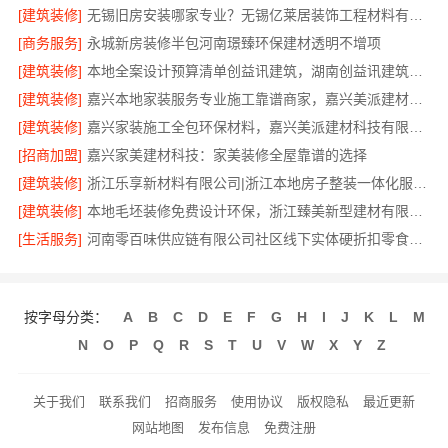
[建筑装修]
无锡旧房安装哪家专业？无锡亿莱居装饰工程材料有限公司
[商务服务]
永城新房装修半包河南璟臻环保建材透明不增项
[建筑装修]
本地全案设计预算清单创益讯建筑，湖南创益讯建筑有限公司
[建筑装修]
嘉兴本地家装服务专业施工靠谱商家，嘉兴美派建材科技有限公司
[建筑装修]
嘉兴家装施工全包环保材料，嘉兴美派建材科技有限公司
[招商加盟]
嘉兴家美建材科技：家美装修全屋靠谱的选择
[建筑装修]
浙江乐享新材料有限公司|浙江本地房子整装一体化服务施工案例
[建筑装修]
本地毛坯装修免费设计环保，浙江臻美新型建材有限公司健康宜居
[生活服务]
河南零百味供应链有限公司社区线下实体硬折扣零食铺全域盈利
按字母分类：
A
B
C
D
E
F
G
H
I
J
K
L
M
N
O
P
Q
R
S
T
U
V
W
X
Y
Z
关于我们
联系我们
招商服务
使用协议
版权隐私
最近更新
网站地图
发布信息
免费注册