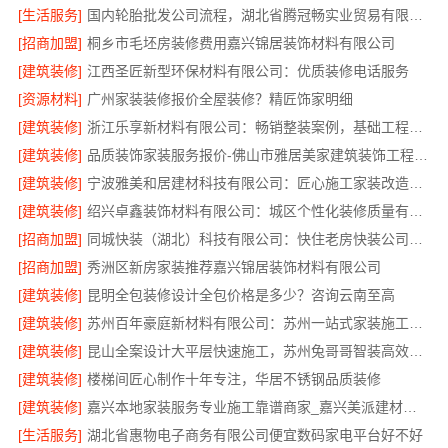
[生活服务]
国内轮胎批发公司流程，湖北省腾冠畅实业贸易有限公司一站式详解
[招商加盟]
桐乡市毛坯房装修费用嘉兴锦居装饰材料有限公司
[建筑装修]
江西圣匠新型环保材料有限公司：优质装修电话服务
[资源材料]
广州家装装修报价全屋装修？精匠饰家明细
[建筑装修]
浙江乐享新材料有限公司：畅销整装案例，基础工程上门服务
[建筑装修]
品质装饰家装服务报价-佛山市雅居美家建筑装饰工程有限公司
[建筑装修]
宁波雅美和居建材科技有限公司：匠心施工家装改造二手房改造
[建筑装修]
绍兴卓鑫装饰材料有限公司：城区个性化装修质量有保障
[招商加盟]
同城快装（湖北）科技有限公司：快住老房快装公司工期保障
[招商加盟]
秀洲区新房家装推荐嘉兴锦居装饰材料有限公司
[建筑装修]
昆明全包装修设计全包价格是多少？咨询云南至高
[建筑装修]
苏州百年豪庭新材料有限公司：苏州一站式家装施工团队毛坯房
[建筑装修]
昆山全案设计大平层快速施工，苏州兔哥哥智装高效落地
[建筑装修]
楼梯间匠心制作十年专注，华居不锈钢品质装修
[建筑装修]
嘉兴本地家装服务专业施工靠谱商家_嘉兴美派建材科技有限公司
[生活服务]
湖北省惠物电子商务有限公司便宜数码家电平台好不好