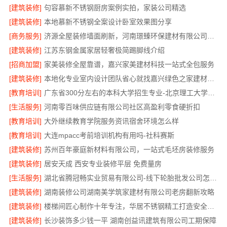
[建筑装修]
句容慕新不锈钢厨房案例实拍，家装公司精选
[建筑装修]
本地慕新不锈钢全案设计卧室效果图分享
[商务服务]
济源全屋装修墙面刷新，河南璟臻环保建材有限公司服务
[建筑装修]
江苏东钢金属家居轻奢极简踢脚线介绍
[招商加盟]
家美装修全屋靠谱，嘉兴家美建材科技一站式全包服务
[建筑装修]
本地化专业室内设计团队省心就找嘉兴绿色之家建材科技有限公司
[教育培训]
广东省300分左右的本科大学招生专业-北京理工大学珠海学院继续教育学院
[生活服务]
河南零百味供应链有限公司社区高盈利零食硬折扣
[教育培训]
大外继续教育学院服务资讯宿舍环境怎么样
[教育培训]
大连mpacc考前培训机构有用吗-社科赛斯
[建筑装修]
苏州百年豪庭新材料有限公司，一站式毛坯房装修服务
[建筑装修]
居安天成 西安专业装修平层 免费量房
[生活服务]
湖北省腾冠畅实业贸易有限公司-线下轮胎批发公司怎么做
[建筑装修]
湖南装修公司湖南美学筑家建材有限公司老房翻新攻略
[建筑装修]
楼梯间匠心制作十年专注，华居不锈钢精工打造安全美观
[建筑装修]
长沙装饰多少钱一平 湖南创益讯建筑有限公司工期保障