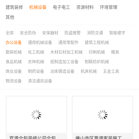
建筑装修
机械设备
电子电工
资源材料
环境管理
其他
全部
安全防伪
安保器材
防盗报警
消防交通
智能楼宇
办公设备
通用机械设备
通用零配件
建筑工程机械
勘探机械
化工机械
木材石材加工机械
印刷机械
模具
食品机械
农林机械
纸制造加工设备
制鞋纺织机械
商业设备
制药设备
冶炼铸造设备
机床机械
五金工具
物流设备
清洁通风设备
官渡全包装修公司全包价格，云南至高新型建材有限公司性价比高
佛山市区靠谱家装施工_佛山市雅居美家建筑装饰工程有限公司