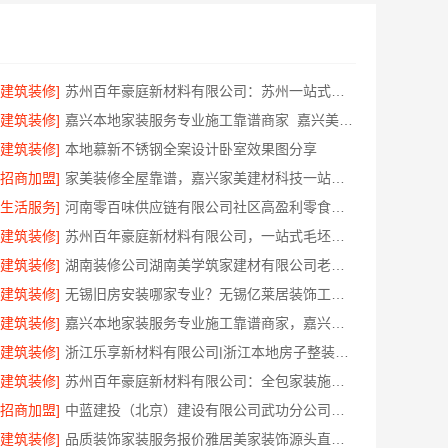
[建筑装修]
苏州百年豪庭新材料有限公司：苏州一站式家装施工团队毛坯房
[建筑装修]
嘉兴本地家装服务专业施工靠谱商家_嘉兴美派建材科技有限公司
[建筑装修]
本地慕新不锈钢全案设计卧室效果图分享
[招商加盟]
家美装修全屋靠谱，嘉兴家美建材科技一站式全包服务
[生活服务]
河南零百味供应链有限公司社区高盈利零食硬折扣
[建筑装修]
苏州百年豪庭新材料有限公司，一站式毛坯房装修服务
[建筑装修]
湖南装修公司湖南美学筑家建材有限公司老房翻新攻略
[建筑装修]
无锡旧房安装哪家专业？无锡亿莱居装饰工程材料有限公司
[建筑装修]
嘉兴本地家装服务专业施工靠谱商家，嘉兴美派建材科技有限公司
[建筑装修]
浙江乐享新材料有限公司|浙江本地房子整装一体化服务施工案例
[建筑装修]
苏州百年豪庭新材料有限公司：全包家装施工报价新房
[招商加盟]
中蓝建投（北京）建设有限公司武功分公司咸阳装潢专业家装全包透明
[建筑装修]
品质装饰家装服务报价雅居美家装饰源头直供价