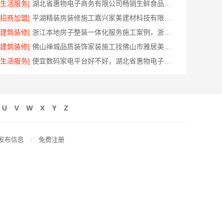
[生活服务]
湖北省惠物电子商务有限公司畅销生鲜食品软件功能解析
[招商加盟]
平湖精装房装修施工嘉兴家美建材科技有限公司专业团队
[建筑装修]
浙江本地房子整装一体化服务施工案例，浙江乐享新材料有限公司
[建筑装修]
佛山禅城品质装饰家装施工找佛山市雅居美家建筑装饰工程有限公司
[生活服务]
便宜数码家电平台好不好，湖北省惠物电子商务有限公司为您解答
U
V
W
X
Y
Z
发布信息
免费注册