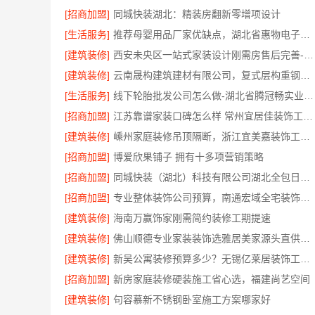
[招商加盟]
同城快装湖北：精装房翻新零增项设计
[生活服务]
推荐母婴用品厂家优缺点，湖北省惠物电子商务有限公司品质溯源安全可靠
[建筑装修]
西安未央区一站式家装设计刚需房售后完善-居安天成
[建筑装修]
云南晟构建筑建材有限公司，复式层构重钢住宅公司
[生活服务]
线下轮胎批发公司怎么做-湖北省腾冠畅实业贸易有限公司
[招商加盟]
江苏靠谱家装口碑怎么样 常州宜居佳装饰工程有限公司
[建筑装修]
嵊州家庭装修吊顶隔断，浙江宜美嘉装饰工程有限公司专业施工
[招商加盟]
博爱欣果铺子 拥有十多项营销策略
[招商加盟]
同城快装（湖北）科技有限公司湖北全包日式原木
[招商加盟]
专业整体装饰公司预算，南通宏域全宅装饰建材有限公司精准
[建筑装修]
海南万赢饰家刚需简约装修工期提速
[建筑装修]
佛山顺德专业家装装饰选雅居美家源头直供更靠谱
[建筑装修]
新吴公寓装修预算多少？无锡亿莱居装饰工程材料有限公司一站式服务
[招商加盟]
新房家庭装修硬装施工省心选，福建尚艺空间
[建筑装修]
句容慕新不锈钢卧室施工方案哪家好