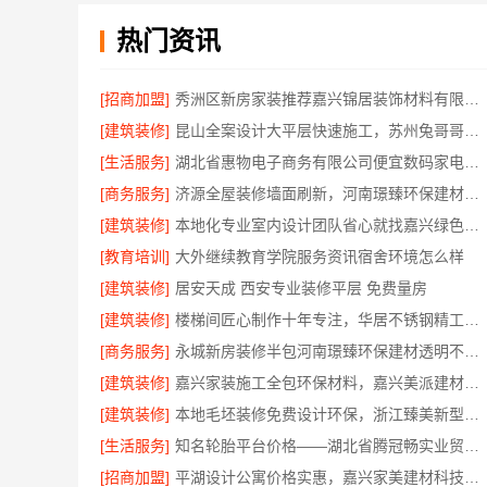
热门资讯
[招商加盟]
秀洲区新房家装推荐嘉兴锦居装饰材料有限公司
[建筑装修]
昆山全案设计大平层快速施工，苏州兔哥哥智装高效落地
[生活服务]
湖北省惠物电子商务有限公司便宜数码家电平台好不好
[商务服务]
济源全屋装修墙面刷新，河南璟臻环保建材有限公司服务
[建筑装修]
本地化专业室内设计团队省心就找嘉兴绿色之家建材科技有限公司
[教育培训]
大外继续教育学院服务资讯宿舍环境怎么样
[建筑装修]
居安天成 西安专业装修平层 免费量房
[建筑装修]
楼梯间匠心制作十年专注，华居不锈钢精工打造安全美观
[商务服务]
永城新房装修半包河南璟臻环保建材透明不增项
[建筑装修]
嘉兴家装施工全包环保材料，嘉兴美派建材科技有限公司
[建筑装修]
本地毛坯装修免费设计环保，浙江臻美新型建材有限公司健康宜居
[生活服务]
知名轮胎平台价格——湖北省腾冠畅实业贸易有限公司批发价揭秘
[招商加盟]
平湖设计公寓价格实惠，嘉兴家美建材科技有限公司一站式服务