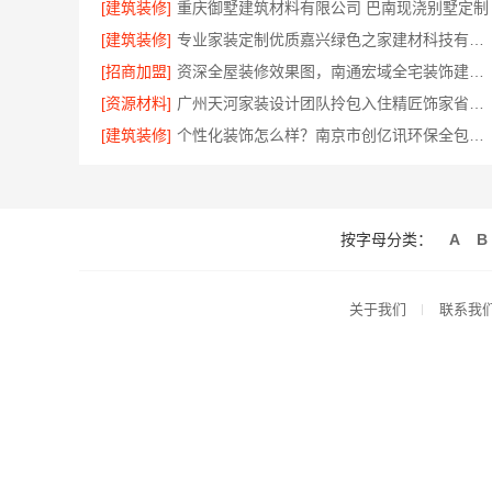
[建筑装修]
重庆御墅建筑材料有限公司 巴南现浇别墅定制
[建筑装修]
专业家装定制优质嘉兴绿色之家建材科技有限公司
[招商加盟]
资深全屋装修效果图，南通宏域全宅装饰建材有限公司为您呈现
[资源材料]
广州天河家装设计团队拎包入住精匠饰家省心之选
[建筑装修]
个性化装饰怎么样？南京市创亿讯环保全包更省心
按字母分类：
A
B
关于我们
联系我