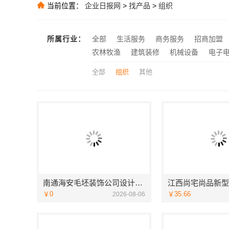
当前位置：
企业日报网
>
找产品
>
组织
推荐
推荐
所属行业：
全部
生活服务
商务服务
招商加盟
推荐
农林牧渔
建筑装修
机械设备
电子
全部
组织
其他
南通海安毛坯装饰公司设计_南通宏域全宅装饰建材有限公司
￥0
￥35.66
2026-08-06