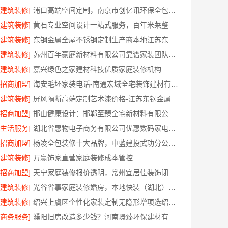
[建筑装修]
浦口高端空间定制，南京市创亿讯环保全包更优选
[建筑装修]
黄石专业空间设计一站式服务，百年米莱整家装修
[建筑装修]
东钢金属全屋不锈钢定制生产商本地江苏东钢金属科技有限公司
[建筑装修]
苏州百年豪庭新材料有限公司靠谱家装团队拎包入住服务
[建筑装修]
嘉兴绿色之家建材科技优质家庭装修机构
[招商加盟]
海安毛坯家装电话-南通宏域全宅装饰建材有限公司热线
[建筑装修]
屏风隔断高端定制艺术漆价格-江苏东钢金属家居有限公司
[招商加盟]
邯山健康设计：邯郸至臻全宅新材料有限公司引领绿色装修新风尚
[生活服务]
湖北省惠物电子商务有限公司优惠数码家电工具价格
[招商加盟]
杨凌全包装修十大品牌，中蓝建投武功分公司值得信赖
[建筑装修]
万赢饰家直营家庭装修成本管控
[招商加盟]
天宁家庭装修报价透明，常州宜居佳装饰闭口合同放心装修
[建筑装修]
光谷省事家庭装修婚房，本地快装（湖北）科技有限公司环保选材
[建筑装修]
绍兴上虞区个性化家装定制无隐形增项选绍兴卓鑫装饰材料有限公司
[商务服务]
濮阳旧房改造多少钱？河南璟臻环保建材有限公司有答案