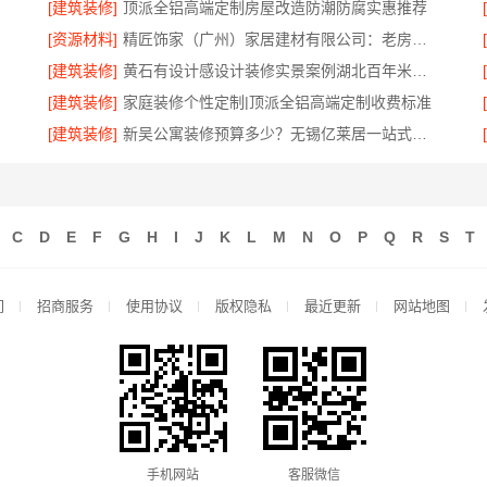
[建筑装修]
顶派全铝高端定制房屋改造防潮防腐实惠推荐
[资源材料]
精匠饰家（广州）家居建材有限公司：老房翻新施工团队
[建筑装修]
黄石有设计感设计装修实景案例湖北百年米莱空间美学装饰材料有限公司
[建筑装修]
家庭装修个性定制|顶派全铝高端定制收费标准
[建筑装修]
新吴公寓装修预算多少？无锡亿莱居一站式全包
C
D
E
F
G
H
I
J
K
L
M
N
O
P
Q
R
S
T
们
招商服务
使用协议
版权隐私
最近更新
网站地图
手机网站
客服微信