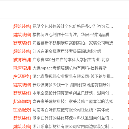
[建筑装修]
昆明全包装修设计全包价格是多少？咨询云南至高
[建筑装修]
楼梯间匠心制作十年专注，华居不锈钢品质装修
[建筑装修]
句容慕新不锈钢厨房案例实拍，家装公司精选
[建筑装修]
江苏东钢金属家居轻奢极简踢脚线介绍
[教育培训]
广东省300分左右的本科大学招生专业-北京理工大学珠海学院继续教育学院
[教育培训]
大连mpacc考前培训机构有用吗-社科赛斯
[生活服务]
湖北省腾冠畅实业贸易有限公司-线下轮胎批发公司怎么做
[建筑装修]
长沙装饰多少钱一平 湖南创益讯建筑有限公司工期保障
[建筑装修]
本地全案设计预算清单创益讯建筑，湖南创益讯建筑有限公司
[招商加盟]
嘉兴家美建材科技：家美装修全屋靠谱的选择
[生活服务]
河南零百味供应链有限公司社区线下实体硬折扣零食铺全域盈利
[建筑装修]
湖南口碑好的装修环保材料认准湖南创益讯建筑有限公司
[建筑装修]
浙江乐享新材料有限公司省内周边家装定制设计大概报价