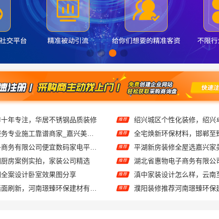
作十年专注，华居不锈钢品质装修
推荐
嘉兴本地家装服务专业施工靠谱商家_嘉兴美派建材科技有限公司
推荐
湖北省惠物电子商务有限公司便宜数码家电平台好不好
平湖新房装修全屋选嘉兴家
推荐
钢厨房案例实拍，家装公司精选
推荐
钢全案设计卧室效果图分享
推荐
济源全屋装修墙面刷新，河南璟臻环保建材有限公司服务
濮阳装修推荐河南璟臻环保
推荐
绍兴卓鑫装饰材料有限公司：城区个性化装修质量有保障
推荐
同城快装（湖北）科技有限公司：快住老房快装公司工期保障
推荐
装推荐嘉兴锦居装饰材料有限公司
推荐