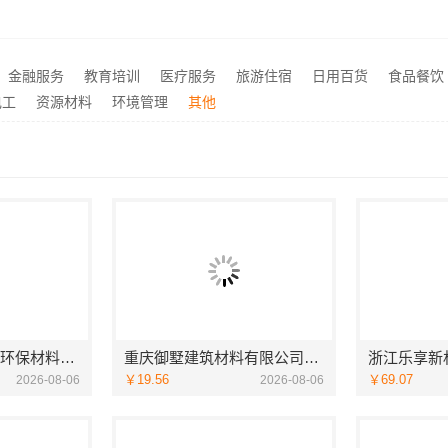
昆明全包装修设计全包价格是多少？咨询云南至高
浙江乐享新材料有限公司新
推荐
苏州百年豪庭新材料有限公司：苏州一站式家装施工团队毛坯房
推荐
金融服务
教育培训
医疗服务
旅游住宿
日用百货
食品餐饮
昆山全案设计大平层快速施工，苏州兔哥哥智装高效落地
推荐
电工
资源材料
环境管理
其他
江西尚宅尚品新型环保材料有限公司江西家装奶油风设计
重庆御墅建筑材料有限公司巴南定制化建房工期短
￥19.56
￥69.07
2026-08-06
2026-08-06