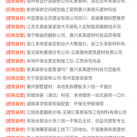
[建筑装修]
鄂州有设计感装修公司实景案例，湖北百年米莱空间美学装饰材料有限公司
[招商加盟]
新房装修空间规划施工案例嘉兴美居乐建材科技
[建筑装修]
中蓝建投北京建设有限公司四川：高端重钢别墅推荐
[建筑装修]
江苏东钢金属家居大平层私人定制极简踢脚线评测
[招商加盟]
海宁精装房翻新公司，嘉兴家美建材科技品质保障
[建筑装修]
浙江本地家装定制设计大概报价，浙江乐享新材料有限公司
[建筑装修]
复式层构重钢住宅公司-云南晟构建筑建材有限公司
[建筑装修]
本地环保全屋定制施工队-江西尚宅尚品
[招商加盟]
家美装修全屋靠谱吗？嘉兴家美建材科技为您服务
[招商加盟]
天宁家庭装修公司-常州宜居佳装饰
[建筑装修]
重庆御墅建材：本地免拆模板多少钱一平报价
[招商加盟]
同城快装（湖北）科技：本地婚房一站式装修一口价工期保障
[建筑装修]
湖南美学筑家软装配套：环保无甲醛保障
[建筑装修]
江阴房屋翻新价格-无锡亿莱居装饰工程材料有限公司
[建筑装修]
本地全案设计多少钱一平售后无忧，创益讯建筑专业团队
[建筑装修]
宁波海曙家装施工线下门店地址，宁波雅美和居建材科技