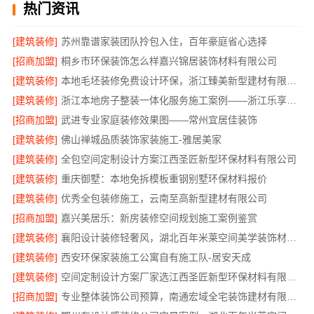
热门资讯
[建筑装修]
苏州靠谱家装团队拎包入住，百年豪庭省心选择
[招商加盟]
桐乡市环保装饰怎么样嘉兴锦居装饰材料有限公司
[建筑装修]
本地毛坯装修免费设计环保，浙江臻美新型建材有限公司绿色宜居
[建筑装修]
浙江本地房子整装一体化服务施工案例——浙江乐享新材料有限公司
[招商加盟]
武进专业家庭装修效果图——常州宜居佳装饰
[建筑装修]
佛山禅城品质装饰家装施工-雅居美家
[建筑装修]
全包空间定制设计方案江西圣匠新型环保材料有限公司
[建筑装修]
重庆御墅：本地免拆模板重钢别墅环保材料报价
[建筑装修]
优秀全包装修施工，云南至高新型建材有限公司
[招商加盟]
嘉兴美居乐：新房装修空间规划施工案例鉴赏
[建筑装修]
襄阳设计装修轻奢风，湖北百年米莱空间美学装饰材料有限公司
[建筑装修]
西安环保家装施工公寓自有施工队-居安天成
[建筑装修]
空间定制设计方案厂家选江西圣匠新型环保材料有限公司
[招商加盟]
专业整体装饰公司预算，南通宏域全宅装饰建材有限公司