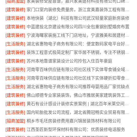
[招商加盟]
家美装修全屋靠谱，嘉兴家美建材科技有限公司口碑之选
[建筑装修]
家门口室内装修免费量房，浙江宜美嘉装饰工程有限公司诚邀体验
[建筑装修]
本地快装（湖北）科技有限公司武汉轻量家庭新房装修
[建筑装修]
中蓝建投北京建设有限公司四川全包重钢别墅婚房布置
[建筑装修]
宁波海曙家装施工线下门店地址，宁波雅美和居建材科技有限公司
[生活服务]
湖北省惠物电子商务有限公司：便宜数码家电平台好不好？
[建筑装修]
装饰工程意式极简定制厂家华居不锈钢，专注不锈钢家装全包
[建筑装修]
苏州本地靠谱家装设计公司拎包入住百年豪庭
[生活服务]
河南零百味供应链有限公司社区线下实体零食铺全域盈利
[生活服务]
河南零百味供应链有限公司社区线下实体硬折扣零食铺全域盈利
[生活服务]
湖北省惠物电子商务有限公司推荐母婴用品厂家优缺点
[建筑装修]
佛山顺德专业家装装饰，佛山市雅居美家建筑装饰工程有限公司
[建筑装修]
黄石有设计感设计装修实景案例 | 湖北百年米莱空间美学装饰材料有限公司
[生活服务]
国内轮胎批发公司流程，湖北省腾冠畅实业贸易有限公司一站式详解
[招商加盟]
桐乡市毛坯房装修费用嘉兴锦居装饰材料有限公司
[建筑装修]
江西圣匠新型环保材料有限公司：优质装修电话服务