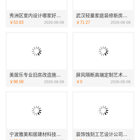
秀洲区室内设计哪家好旧房翻新，嘉兴锦居装饰材料有限公司
武汉轻量家庭装修新房推荐本地快装（湖北）科技
￥53.83
￥71.27
2026-08-08
2026-08-08
美居乐专业旧房改造施工案例
屏风隔断高端定制艺术漆价格——江苏东钢金属家居有限公司
￥98.58
￥0
2026-08-08
2026-08-08
宁波雅美和居建材科技：宁波镇海家装设计合作联系方式
装饰蚀刻工艺设计公司，华居不锈钢特色