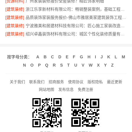
[资源材料]
广州家装装修报价全屋装修？精匠饰家明细
[建筑装修]
浙江乐享新材料有限公司：畅销整装案例，基础工程上门服务
[建筑装修]
品质装饰家装服务报价-佛山市雅居美家建筑装饰工程有限公司
[建筑装修]
宁波雅美和居建材科技有限公司：匠心施工家装改造二手房改造
[建筑装修]
绍兴卓鑫装饰材料有限公司：城区个性化装修质量有保障
按字母分类：
A
B
C
D
E
F
G
H
I
J
K
L
M
N
O
P
Q
R
S
T
U
V
W
X
Y
Z
关于我们
联系我们
招商服务
使用协议
版权隐私
最近更新
网站地图
发布信息
免费注册