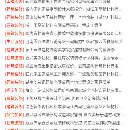
[生活服务]
湖北省惠物电子商务有限公司日常家居公司价格
[建筑装修]
省内周边家装定制设计大概报价：浙江乐享新材料有限公司区域覆盖
[建筑装修]
青山快装房子装修两房一厅，本地快装（湖北）科技有限公司高效施工
[建筑装修]
浙江乐享新材料有限公司基础工程施工案例
[建筑装修]
国内农村建房省心推荐中蓝建投北京建设有限公司四川
[生活服务]
河南零百味供应链有限公司助力社区轻投入零食低风险
[建筑装修]
源头直供建材湖南美学筑家建材有限公司商铺装修
[建筑装修]
嘉兴美派建材：自住房家装装修环保材料，健康居家首选
[建筑装修]
稳固抗震重钢装配式房报价，云南晟构建筑建材有限公司
[建筑装修]
匠心施工家装施工对接渠道，宁波雅美和居建材科技有限公司
[建筑装修]
湖南创益讯建筑有限公司本地全案设计预算清单
[招商加盟]
海安一站式装修公司价格南通宏域全宅装饰建材有限公司
[建筑装修]
正规品牌居家设计全铝吊顶-顶派全铝高端定制
[建筑装修]
绿色装修现代风格靠谱吗江西尚宅尚品新型环保材料有限公司
[招商加盟]
嘉兴城区靠谱旧房改造哪家靠谱-嘉兴美居乐建材科技有限公司
[建筑装修]
万赢饰家直营家庭装修成本管控-海南万赢饰家新型建筑材料有限公司