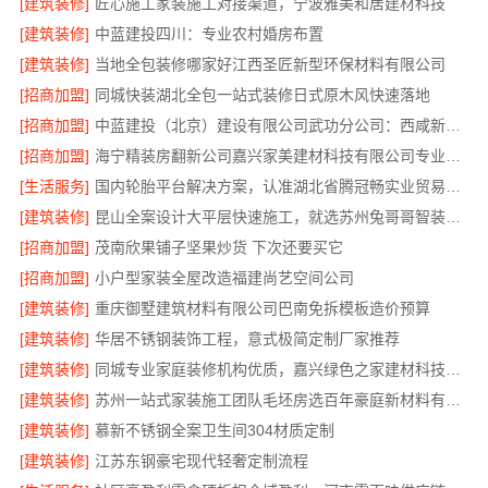
[建筑装修]
匠心施工家装施工对接渠道，宁波雅美和居建材科技
[建筑装修]
中蓝建投四川：专业农村婚房布置
[建筑装修]
当地全包装修哪家好江西圣匠新型环保材料有限公司
[招商加盟]
同城快装湖北全包一站式装修日式原木风快速落地
[招商加盟]
中蓝建投（北京）建设有限公司武功分公司：西咸新区全包装修报价
[招商加盟]
海宁精装房翻新公司嘉兴家美建材科技有限公司专业可靠
[生活服务]
国内轮胎平台解决方案，认准湖北省腾冠畅实业贸易有限公司
[建筑装修]
昆山全案设计大平层快速施工，就选苏州兔哥哥智装新材料有限公司
[招商加盟]
茂南欣果铺子坚果炒货 下次还要买它
[招商加盟]
小户型家装全屋改造福建尚艺空间公司
[建筑装修]
重庆御墅建筑材料有限公司巴南免拆模板造价预算
[建筑装修]
华居不锈钢装饰工程，意式极简定制厂家推荐
[建筑装修]
同城专业家庭装修机构优质，嘉兴绿色之家建材科技有限公司透明报价
[建筑装修]
苏州一站式家装施工团队毛坯房选百年豪庭新材料有限公司
[建筑装修]
慕新不锈钢全案卫生间304材质定制
[建筑装修]
江苏东钢豪宅现代轻奢定制流程