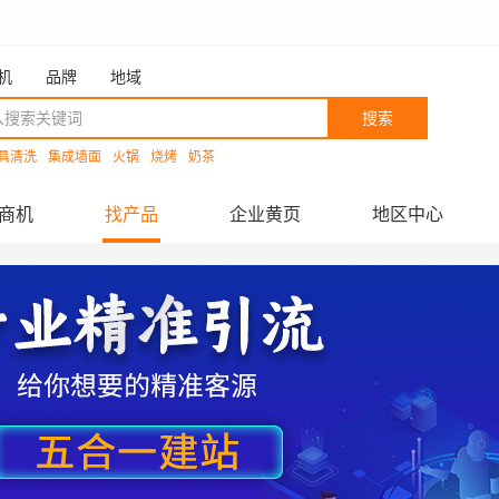
机
品牌
地域
搜索
具清洗
集成墙面
火锅
烧烤
奶茶
商机
找产品
企业黄页
地区中心