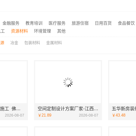
海宁精装房翻新公司嘉兴家美建材科技有限公司专业可靠
推荐
国内轮胎平台解决方案，认准湖北省腾冠畅实业贸易有限公司
推荐
昆山全案设计大平层快速施工，就选苏州兔哥哥智装新材料有限公司
海南万赢饰家：家装明细报
推荐
金融服务
教育培训
医疗服务
旅游住宿
日用百货
食品餐饮
果炒货 下次还要买它
欣果铺子蜜饯果脯味道非常
推荐
电工
资源材料
环境管理
其他
能源
冶金
包装材料
金属材料
佛山市区靠谱家装施工_佛山市雅居美家建筑装饰工程有限公司
空间定制设计方案厂家-江西圣匠新型环保材料有限公司
￥21.89
￥43.48
2026-08-07
2026-08-07