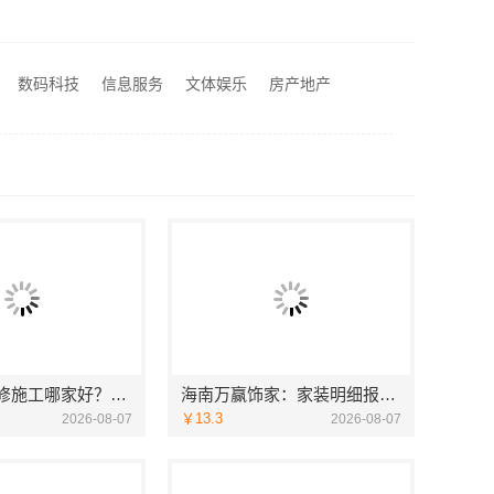
空间定制设计方案厂家-江西圣匠新型环保材料有限公司
五华新房装修施工哪家好？云南至高新型建材有限公司专业可靠
价公开
数码科技
信息服务
文体娱乐
房产地产
不错
五华新房装修施工哪家好？云南至高新型建材有限公司专业可靠
海南万赢饰家：家装明细报价公开
￥13.3
2026-08-07
2026-08-07