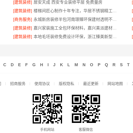
[建筑装修]
居安天成 西安专业装修平层 免费量房
[建筑装修]
楼梯间匠心制作十年专注，华居不锈钢精工打造安全美观
[商务服务]
永城新房装修半包河南璟臻环保建材透明不增项
[建筑装修]
嘉兴家装施工全包环保材料，嘉兴美派建材科技有限公司
[建筑装修]
本地毛坯装修免费设计环保，浙江臻美新型建材有限公司健康宜居
C
D
E
F
G
H
I
J
K
L
M
N
O
P
Q
R
S
T
们
招商服务
使用协议
版权隐私
最近更新
网站地图
手机网站
客服微信