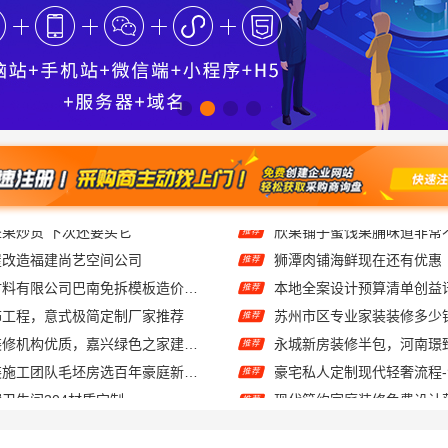
屋改造福建尚艺空间公司
狮潭肉铺海鲜现在还有优惠
推荐
重庆御墅建筑材料有限公司巴南免拆模板造价预算
本地全案设计预算清单创益
推荐
饰工程，意式极简定制厂家推荐
推荐
同城专业家庭装修机构优质，嘉兴绿色之家建材科技有限公司透明报价
推荐
苏州一站式家装施工团队毛坯房选百年豪庭新材料有限公司
推荐
卫生间304材质定制
推荐
同城快装湖北全包一站式装修日式原木风快速落地
推荐
中蓝建投（北京）建设有限公司武功分公司：西咸新区全包装修报价
推荐