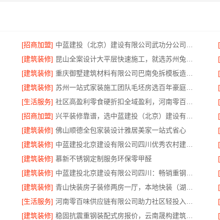
[招商加盟]
中蓝建投（北京）建设有限公司武功分公司：西咸新区全包装修报价
[建筑装修]
昆山全案设计大平层快速施工，就选苏州兔哥哥智装新材料有限公司
[建筑装修]
重庆御墅建筑材料有限公司巴南免拆模板造价预算
[建筑装修]
苏州一站式家装施工团队毛坯房选百年豪庭新材料有限公司
[生活服务]
社区高盈利零食硬折扣全域盈利，河南零百味供应链有限公司
[招商加盟]
兴平装修靠谱，选中蓝建投（北京）建设有限公司武功分公司
[建筑装修]
佛山顺德全包家装设计雅居美家一站式省心
[建筑装修]
中蓝建投北京建设有限公司四川优秀农村建房婚房布置
[建筑装修]
慕新不锈钢定制服务环保零甲醛
[建筑装修]
中蓝建投北京建设有限公司四川：畅销重钢别墅局部改造专家
[建筑装修]
青山快装房子装修两房一厅，本地快装（湖北）科技有限公司高效施工
[生活服务]
河南零百味供应链有限公司助力社区轻投入零食低风险
[建筑装修]
稳固抗震重钢装配式房报价，云南晟构建筑建材有限公司