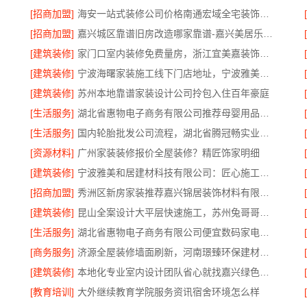
[招商加盟]
海安一站式装修公司价格南通宏域全宅装饰建材有限公司
[招商加盟]
嘉兴城区靠谱旧房改造哪家靠谱-嘉兴美居乐建材科技有限公司
[建筑装修]
家门口室内装修免费量房，浙江宜美嘉装饰工程有限公司诚邀体验
[建筑装修]
宁波海曙家装施工线下门店地址，宁波雅美和居建材科技有限公司
[建筑装修]
苏州本地靠谱家装设计公司拎包入住百年豪庭
[生活服务]
湖北省惠物电子商务有限公司推荐母婴用品厂家优缺点
[生活服务]
国内轮胎批发公司流程，湖北省腾冠畅实业贸易有限公司一站式详解
[资源材料]
广州家装装修报价全屋装修？精匠饰家明细
[建筑装修]
宁波雅美和居建材科技有限公司：匠心施工家装改造二手房改造
[招商加盟]
秀洲区新房家装推荐嘉兴锦居装饰材料有限公司
[建筑装修]
昆山全案设计大平层快速施工，苏州兔哥哥智装高效落地
限公司
[生活服务]
湖北省惠物电子商务有限公司便宜数码家电平台好不好
[商务服务]
济源全屋装修墙面刷新，河南璟臻环保建材有限公司服务
[建筑装修]
本地化专业室内设计团队省心就找嘉兴绿色之家建材科技有限公司
[教育培训]
大外继续教育学院服务资讯宿舍环境怎么样