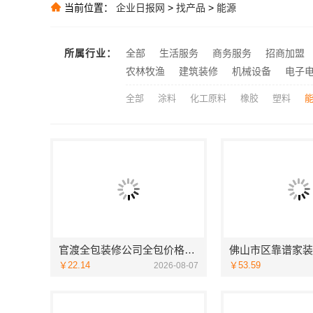
当前位置：
企业日报网
>
找产品
>
能源
推荐
推荐
推荐
所属行业：
全部
生活服务
商务服务
招商加盟
茂南欣果铺子坚
推荐
农林牧渔
建筑装修
机械设备
电子
全部
涂料
化工原料
橡胶
塑料
官渡全包装修公司全包价格，云南至高新型建材有限公司性价比高
￥22.14
￥53.59
2026-08-07