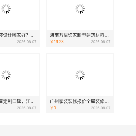
品质装饰家装设计哪家好？佛山市雅居美家装饰源头直供品质优
海南万赢饰家新型建筑材料有限公：刚需简约装修工期提速
￥19.23
2026-08-07
2026-08-07
南昌环保全屋定制口碑，江西尚宅尚品新型环保材料有限公司
广州家装装修报价全屋装修？精匠饰家透明省心
￥0
2026-08-07
2026-08-07