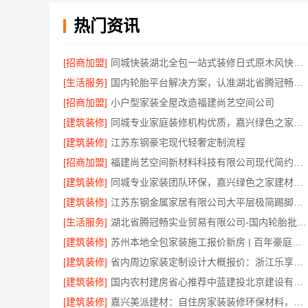
热门资讯
[招商加盟]
同城快装湖北全包一站式装修日式原木风快速落地
[生活服务]
国内轮胎平台解决方案，认准湖北省腾冠畅实业贸易有限公司
[招商加盟]
小户型家装全屋改造福建尚艺空间公司
[建筑装修]
同城专业家庭装修机构优质，嘉兴绿色之家建材科技有限公司透明报价
[建筑装修]
江苏东钢豪宅现代轻奢定制流程
[招商加盟]
福建尚艺空间新材料科技有限公司现代简约家庭装修免费设计整体落地
[建筑装修]
同城专业家装团队环保，嘉兴绿色之家建材科技有限公司守护健康
[建筑装修]
江苏东钢金属家居有限公司大平层极简踢脚线评测
[生活服务]
湖北省腾冠畅实业贸易有限公司-国内轮胎批发公司流程
[建筑装修]
苏州本地全包家装施工报价新房 | 百年豪庭主材直供
[建筑装修]
省内周边家装定制设计大概报价：浙江乐享新材料有限公司区域覆盖
[建筑装修]
国内农村建房省心推荐中蓝建投北京建设有限公司四川
[建筑装修]
嘉兴美派建材：自住房家装装修环保材料，健康居家首选