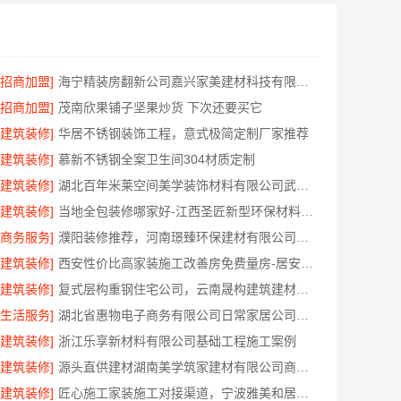
[招商加盟]
海宁精装房翻新公司嘉兴家美建材科技有限公司专业可靠
[招商加盟]
茂南欣果铺子坚果炒货 下次还要买它
[建筑装修]
华居不锈钢装饰工程，意式极简定制厂家推荐
[建筑装修]
慕新不锈钢全案卫生间304材质定制
[建筑装修]
湖北百年米莱空间美学装饰材料有限公司武汉高端家装口碑怎么样
[建筑装修]
当地全包装修哪家好-江西圣匠新型环保材料有限公司
[商务服务]
濮阳装修推荐，河南璟臻环保建材有限公司本地口碑之选
[建筑装修]
西安性价比高家装施工改善房免费量房-居安天成建筑工程有限责任公司
[建筑装修]
复式层构重钢住宅公司，云南晟构建筑建材有限公司
[生活服务]
湖北省惠物电子商务有限公司日常家居公司价格
[建筑装修]
浙江乐享新材料有限公司基础工程施工案例
[建筑装修]
源头直供建材湖南美学筑家建材有限公司商铺装修
[建筑装修]
匠心施工家装施工对接渠道，宁波雅美和居建材科技有限公司