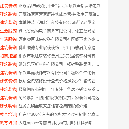
[建筑装修]
正规品牌居家设计全铝吊顶-顶派全铝高端定制
[建筑装修]
万赢饰家直营家庭装修成本管控-海南万赢饰家新型建筑材料有限公司
[建筑装修]
本地快装（湖北）科技有限公司武汉轻量家庭新房装修
[生活服务]
湖北省惠物电子商务有限公司：便宜数码家电平台好不好？
[生活服务]
河南零百味供应链有限公司社区线下实体零食铺全域盈利
[建筑装修]
佛山顺德专业家装装饰，佛山市雅居美家建筑装饰工程有限公司
[招商加盟]
桐乡市毛坯房装修费用嘉兴锦居装饰材料有限公司
[建筑装修]
浙江乐享新材料有限公司：畅销整装案例，基础工程上门服务
[建筑装修]
绍兴卓鑫装饰材料有限公司：城区个性化装修质量有保障
[建筑装修]
昆明全包装修设计全包价格是多少？咨询云南至高
[建筑装修]
楼梯间匠心制作十年专注，华居不锈钢品质装修
[建筑装修]
句容慕新不锈钢厨房案例实拍，家装公司精选
[建筑装修]
江苏东钢金属家居轻奢极简踢脚线介绍
[教育培训]
广东省300分左右的本科大学招生专业-北京理工大学珠海学院继续教育学院
[教育培训]
大连mpacc考前培训机构有用吗-社科赛斯