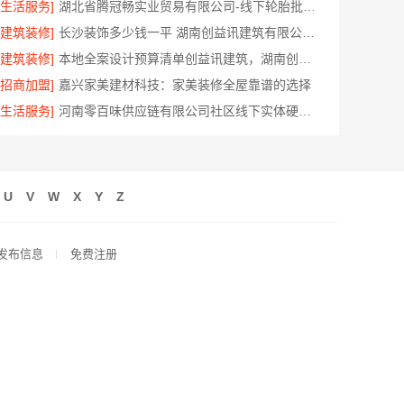
[生活服务]
湖北省腾冠畅实业贸易有限公司-线下轮胎批发公司怎么做
[建筑装修]
长沙装饰多少钱一平 湖南创益讯建筑有限公司工期保障
[建筑装修]
本地全案设计预算清单创益讯建筑，湖南创益讯建筑有限公司
[招商加盟]
嘉兴家美建材科技：家美装修全屋靠谱的选择
[生活服务]
河南零百味供应链有限公司社区线下实体硬折扣零食铺全域盈利
U
V
W
X
Y
Z
发布信息
免费注册