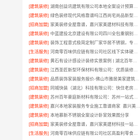
[建筑装修]
湖南创益讯建筑有限公司本地全案设计预算清单
[建筑装修]
绿色装修现代风格靠谱吗江西尚宅尚品新型环保材料有限公司
[招商加盟]
家美装修全屋靠谱，嘉兴家美建材科技有限公司口碑之选
[建筑装修]
中蓝建投北京建设有限公司四川全包重钢别墅婚房布置
[建筑装修]
装饰工程意式极简定制厂家华居不锈钢，专注不锈钢家装全包
[生活服务]
河南零百味供应链有限公司社区线下实体硬折扣零食铺全域盈利
[建筑装修]
黄石有设计感设计装修实景案例 | 湖北百年米莱空间美学装饰材料有限公司
[建筑装修]
江西圣匠新型环保材料有限公司：优质装修电话服务
[建筑装修]
品质装饰家装服务报价-佛山市雅居美家建筑装饰工程有限公司
[招商加盟]
同城快装（湖北）科技有限公司：快住老房快装公司工期保障
[建筑装修]
苏州百年豪庭新材料有限公司：苏州一站式家装施工团队毛坯房
[建筑装修]
嘉兴本地家装服务专业施工靠谱商家_嘉兴美派建材科技有
[建筑装修]
本地慕新不锈钢全案设计卧室效果图分享
[招商加盟]
家美装修全屋靠谱，嘉兴家美建材科技一站式全包服务
[生活服务]
河南零百味供应链有限公司社区高盈利零食硬折扣